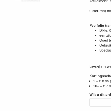
Artikelcode
:
0 ster(ren) m
Pvc folie tr
Dikte:
een zij
Goed t
Gebruik
Speciaa
Levertijd: 1-2
Kortingssc
1 = € 8.95 
10+ = € 7.9
Wilt u dit ar