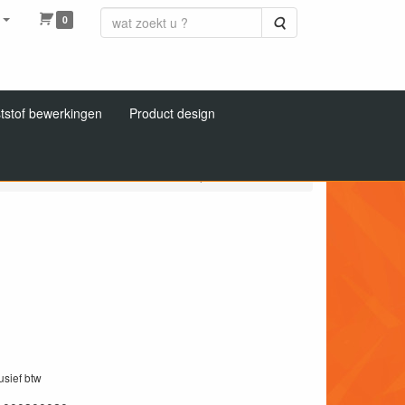
0
Zoeken
tstof bewerkingen
Product design
nt en anti reflex
PVC folie transparant anti reflex
lusief btw