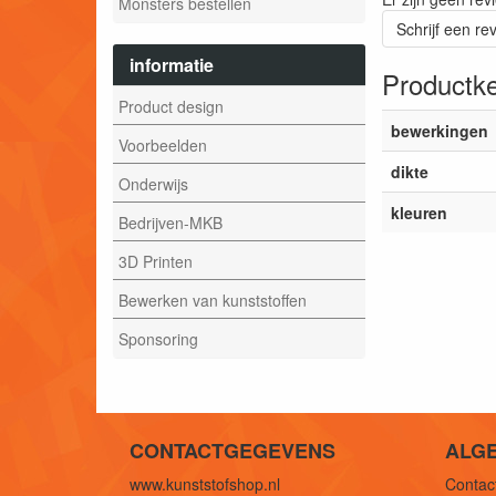
Monsters bestellen
Schrijf een re
informatie
Productk
Product design
bewerkingen
Voorbeelden
dikte
Onderwijs
kleuren
Bedrijven-MKB
3D Printen
Bewerken van kunststoffen
Sponsoring
CONTACTGEGEVENS
ALG
www.kunststofshop.nl
Contact