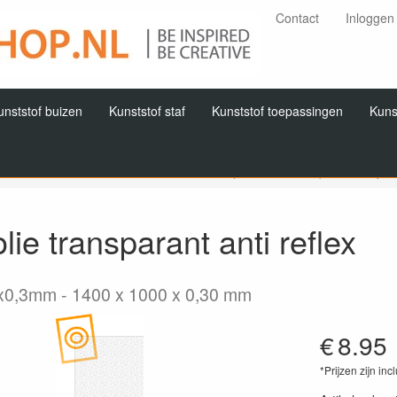
Contact
Inloggen
unststof buizen
Kunststof staf
Kunststof toepassingen
Kuns
Home
Producten
PVC
PVC folie (dikte < 1,0 mm)
Transpara
lie transparant anti reflex
x0,3mm
1400 x 1000 x 0,30 mm
€
8.95
*Prijzen zijn inc