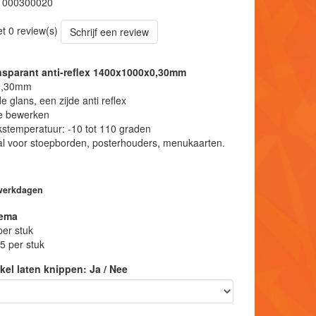
1000300020
et 0 review(s)
Schrijf een review
ansparant anti-reflex 1400x1000x0,30mm
 0,30mm
de glans, een zijde anti reflex
e bewerken
stemperatuur: -10 tot 110 graden
l voor stoepborden, posterhouders, menukaarten.
 werkdagen
hema
per stuk
5 per stuk
tikel laten knippen: Ja / Nee