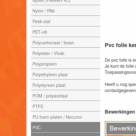
Nylon / PA6
Peek staf
PET-vilt
Polycarbonaat / lexan
Pvc folie k
Polyester / Vivak
De pvc folie is 
Polypropeen
Je kunt de folie
Toepassingsvoor
Polyethyleen plaat
Heeft u nog spe
Polystyreen plaat
contactgegevens
POM / polyacetaal
PTFE
Bewerkingen 
PU foam platen / Necuron
PVC