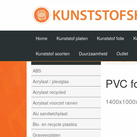
Home
Kunststof platen
Kunststof folie
K
Kunststof soorten
Duurzaamheid
Outlet
Artikelen
Terug
ABS
PVC fo
Acrylaat / plexiglas
Acrylaat recycled
1400x1000
Acrylaat voorzet ramen
Alu sandwichplaat
Bio- en recycle plastics
Graveerplaten