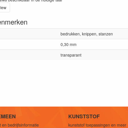
view
enmerken
bedrukken, knippen, stanzen
0,30 mm
transparant
EMEEN
KUNSTSTOF
 en bedrijfsinformatie
kunststof toepassingen en meer