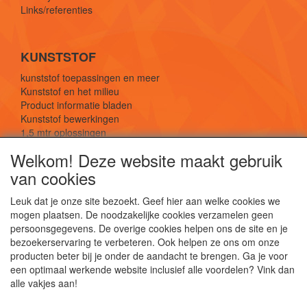
Links/referenties
KUNSTSTOF
kunststof toepassingen en meer
Kunststof en het milieu
Product informatie bladen
Kunststof bewerkingen
1,5 mtr oplossingen
Kunststof soorten uitleg
Welkom! Deze website maakt gebruik
van cookies
SOCIALE MEDIA
Leuk dat je onze site bezoekt. Geef hier aan welke cookies we
mogen plaatsen. De noodzakelijke cookies verzamelen geen
persoonsgegevens. De overige cookies helpen ons de site en je
bezoekerservaring te verbeteren. Ook helpen ze ons om onze
producten beter bij je onder de aandacht te brengen. Ga je voor
een optimaal werkende website inclusief alle voordelen? Vink dan
De webshop voor kunststof platen, folies, buizen
alle vakjes aan!
en staf materiaal.
Kunststof bewerkingen, productontwerp en