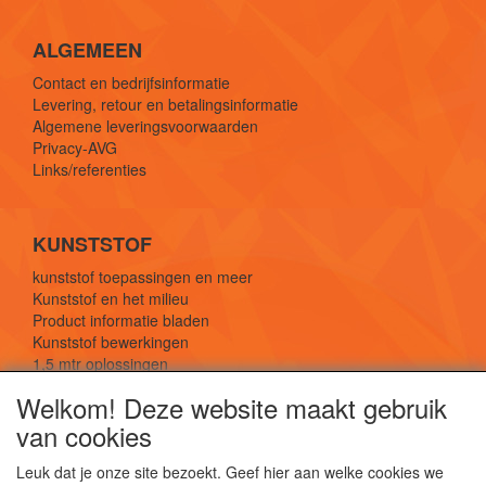
ALGEMEEN
Contact en bedrijfsinformatie
Levering, retour en betalingsinformatie
Algemene leveringsvoorwaarden
Privacy-AVG
Links/referenties
KUNSTSTOF
kunststof toepassingen en meer
Kunststof en het milieu
Product informatie bladen
Kunststof bewerkingen
1,5 mtr oplossingen
Kunststof soorten uitleg
Welkom! Deze website maakt gebruik
van cookies
SOCIALE MEDIA
Leuk dat je onze site bezoekt. Geef hier aan welke cookies we