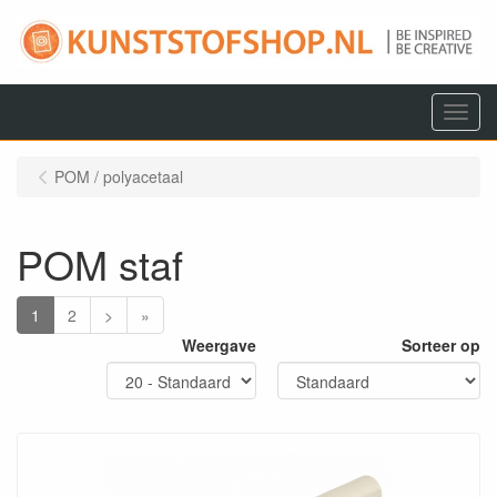
Menu
POM / polyacetaal
POM staf
1
2
>
»
Weergave
Sorteer op