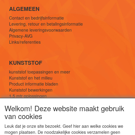
ALGEMEEN
Contact en bedrijfsinformatie
Levering, retour en betalingsinformatie
Algemene leveringsvoorwaarden
Privacy-AVG
Links/referenties
KUNSTSTOF
kunststof toepassingen en meer
Kunststof en het milieu
Product informatie bladen
Kunststof bewerkingen
1,5 mtr oplossingen
Kunststof soorten uitleg
Welkom! Deze website maakt gebruik
van cookies
SOCIALE MEDIA
Leuk dat je onze site bezoekt. Geef hier aan welke cookies we
mogen plaatsen. De noodzakelijke cookies verzamelen geen