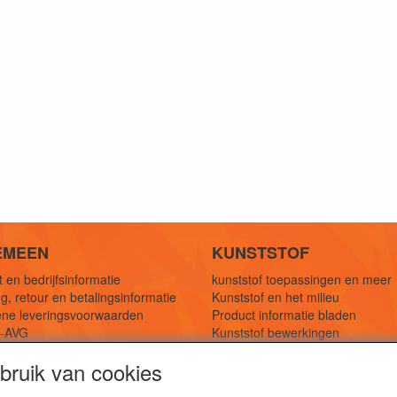
EMEEN
KUNSTSTOF
 en bedrijfsinformatie
kunststof toepassingen en meer
g, retour en betalingsinformatie
Kunststof en het milieu
ne leveringsvoorwaarden
Product informatie bladen
y-AVG
Kunststof bewerkingen
eferenties
1,5 mtr oplossingen
ruik van cookies
Kunststof soorten uitleg