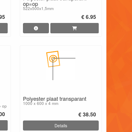
op=op
522x500x1,5mm
.95
€ 6.95
Polyester plaat transparant
1000 x 600 x 4 mm
= op
.00
€ 38.50
Details