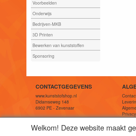
Voorbeelden
Onderwijs
Bedrijven-MKB
3D Printen
Bewerken van kunststoffen
Sponsoring
CONTACTGEGEVENS
ALG
www.kunststofshop.nl
Contact
Didamseweg 148
Leverin
6902 PE - Zevenaar
Algeme
Privac
E-mail: info@kunststofshop.nl
Links/r
Welkom! Deze website maakt geb
Telefoon: +31 (0) 316 241 994