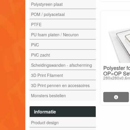
Polystyreen plaat
POM / polyacetaal
PTFE
PU foam platen / Necuron
PVC
PVC zacht
Scheidingswanden - afscherming
Polyester f
OP=OP Set
3D Print Filament
280x280x0,6
3D Print pennen en accessoires
Monsters bestellen
informatie
Product design