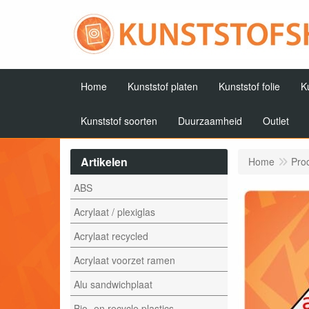
Home
Kunststof platen
Kunststof folie
K
Kunststof soorten
Duurzaamheid
Outlet
Artikelen
Home
Pro
ABS
Acrylaat / plexiglas
Acrylaat recycled
Acrylaat voorzet ramen
Alu sandwichplaat
Bio- en recycle plastics