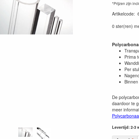
*Prijzen zijn inc
Artikelcode
:
0 ster(ren) m
Polycarbona
Transp
Prima 
Wanddi
Per stu
Nageno
Binnen 
De polycarbon
daardoor te g
meer informat
Polycarbonaa
Levertijd: 2-3