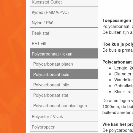
Kunststof Outlet
Kydex (PMMA/PVC)
Toepassingen 
Nylon / PA6
Polycarbonaat, o
De buizen zijn a
Peek staf
PET-vilt
Hoe kun je po
De buis is prim
Polycarbonaat / lexan
Polycarbonaat 
Polycarbonaat platen
Lengte: 
Diameter
Polycarbonaat buis
Wanddikt
Polycarbonaat folie
Gebruikst
Kleur: tr
Polycarbonaat staf
De afmetingen v
Polycarbonaat aanbiedingen
1000mm, de buit
buitendiameter a
Polyester / Vivak
Wie kan het pr
Polypropeen
De polycarbonaa