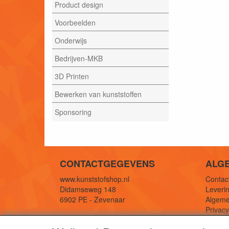
Product design
Voorbeelden
Onderwijs
Bedrijven-MKB
3D Printen
Bewerken van kunststoffen
Sponsoring
CONTACTGEGEVENS
ALG
www.kunststofshop.nl
Contact
Didamseweg 148
Leverin
6902 PE - Zevenaar
Algeme
Privac
E-mail: info@kunststofshop.nl
Links/r