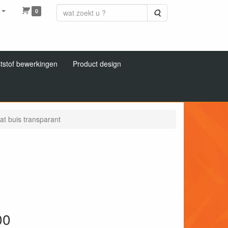
0
Zoeken
tstof bewerkingen
Product design
at buis transparant
00