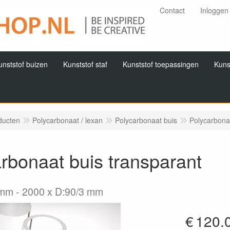
Contact
Inloggen
unststof buizen
Kunststof staf
Kunststof toepassingen
Kuns
ducten
Polycarbonaat / lexan
Polycarbonaat buis
Polycarbona
rbonaat buis transparant
3mm
2000 x D:90/3 mm
€
120.