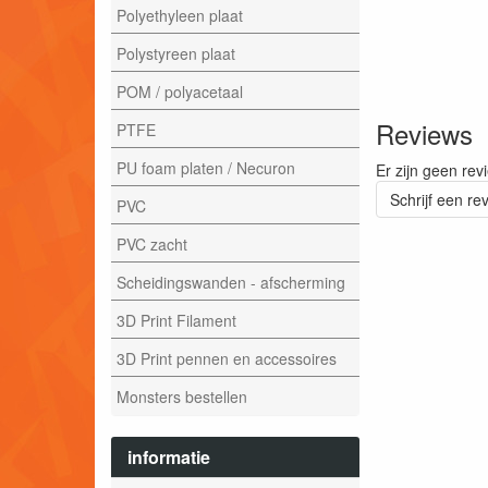
Polyethyleen plaat
Polystyreen plaat
POM / polyacetaal
Reviews
PTFE
PU foam platen / Necuron
Er zijn geen rev
Schrijf een re
PVC
PVC zacht
Scheidingswanden - afscherming
3D Print Filament
3D Print pennen en accessoires
Monsters bestellen
informatie