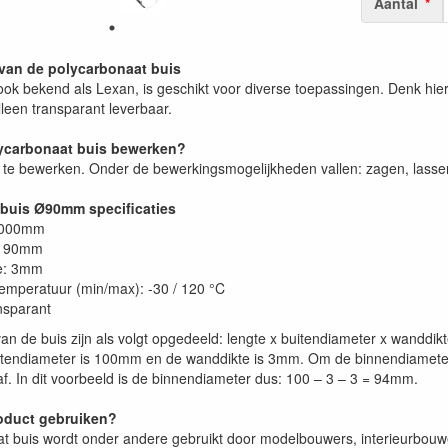
Aantal
van de polycarbonaat buis
ok bekend als Lexan, is geschikt voor diverse toepassingen. Denk hierb
lleen transparant leverbaar.
lycarbonaat buis bewerken?
a te bewerken. Onder de bewerkingsmogelijkheden vallen: zagen, lassen
buis Ø90mm specificaties
2000mm
: 90mm
e: 3mm
emperatuur (min/max): -30 / 120 °C
ansparant
an de buis zijn als volgt opgedeeld: lengte x buitendiameter x wanddi
endiameter is 100mm en de wanddikte is 3mm. Om de binnendiameter 
f. In dit voorbeeld is de binnendiameter dus: 100 – 3 – 3 = 94mm.
oduct gebruiken?
t buis wordt onder andere gebruikt door modelbouwers, interieurbouw