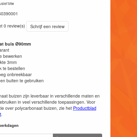
lusief btw
60390001
et 0 review(s)
Schrijf een review
at buis Ø90mm
arant
te bewerken
kte 3mm
k te bestellen
eg onbreekbaar
en buiten te gebruiken
aat buizen zijn leverbaar in verschillende maten en
ebruiken in veel verschillende toepassingen. Voor
ie over polycarbonaat buizen, zie het
Productblad
t
.
 werkdagen