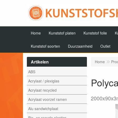
Home
Kunststof platen
Kunststof folie
K
Kunststof soorten
Duurzaamheid
Outlet
Artikelen
Home
Pro
ABS
Polyca
Acrylaat / plexiglas
Acrylaat recycled
2000x90x
Acrylaat voorzet ramen
Alu sandwichplaat
Bio- en recycle plastics