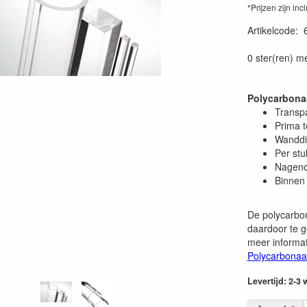
*Prijzen zijn inc
Artikelcode
:
0 ster(ren) m
Polycarbona
Transp
Prima 
Wanddi
Per stu
Nageno
Binnen 
De polycarbon
daardoor te g
meer informat
Polycarbonaa
Levertijd: 2-3