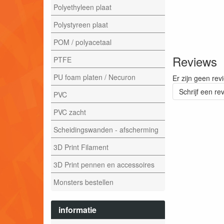
Polyethyleen plaat
Polystyreen plaat
POM / polyacetaal
Reviews
PTFE
PU foam platen / Necuron
Er zijn geen rev
Schrijf een re
PVC
PVC zacht
Scheidingswanden - afscherming
3D Print Filament
3D Print pennen en accessoires
Monsters bestellen
informatie