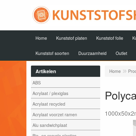
Home
Kunststof platen
Kunststof folie
K
Kunststof soorten
Duurzaamheid
Outlet
Artikelen
Home
Pro
ABS
Polyca
Acrylaat / plexiglas
Acrylaat recycled
1000x50x
Acrylaat voorzet ramen
Alu sandwichplaat
Bio- en recycle plastics