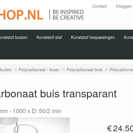
Contact
Inloggen
unststof buizen
Kunststof staf
Kunststof toepassingen
Kuns
ducten
Polycarbonaat / lexan
Polycarbonaat buis
Polycarbona
rbonaat buis transparant
2mm
1000 x D: 50/2 mm
€
24.5