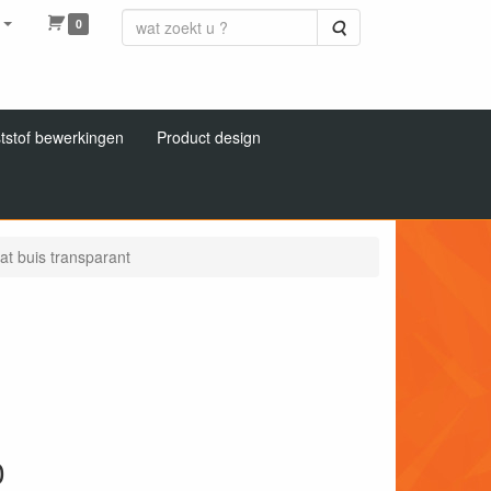
0
Zoeken
tstof bewerkingen
Product design
at buis transparant
0