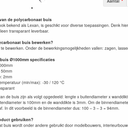
Aantal
van de polycarbonaat buis
ok bekend als Lexan, is geschikt voor diverse toepassingen. Denk hierb
lleen transparant leverbaar.
lycarbonaat buis bewerken?
a te bewerken. Onder de bewerkingsmogelijkheden vallen: zagen, lassen
 buis Ø1000mm specificaties
1000mm
: 50mm
e: 2mm
emperatuur (min/max): -30 / 120 °C
ansparant
an de buis zijn als volgt opgedeeld: lengte x buitendiameter x wanddi
endiameter is 100mm en de wanddikte is 3mm. Om de binnendiameter 
f. In dit voorbeeld is de binnendiameter dus: 100 – 3 – 3 = 94mm.
oduct gebruiken?
t buis wordt onder andere gebruikt door modelbouwers, interieurbouw