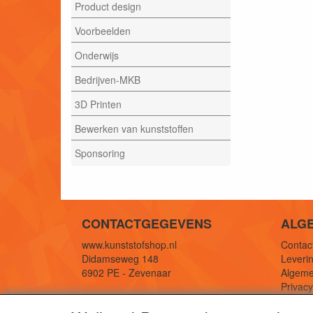
Product design
Voorbeelden
Onderwijs
Bedrijven-MKB
3D Printen
Bewerken van kunststoffen
Sponsoring
CONTACTGEGEVENS
ALG
www.kunststofshop.nl
Contact
Didamseweg 148
Leverin
6902 PE - Zevenaar
Algeme
Privac
E-mail: info@kunststofshop.nl
Links/r