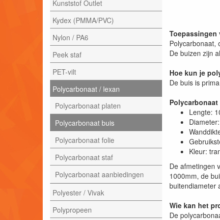
Kunststof Outlet
Kydex (PMMA/PVC)
Toepassingen 
Nylon / PA6
Polycarbonaat, o
De buizen zijn a
Peek staf
PET-vilt
Hoe kun je po
De buis is prim
Polycarbonaat / lexan
Polycarbonaat
Polycarbonaat platen
Lengte: 
Diameter
Polycarbonaat buis
Wanddikt
Polycarbonaat folie
Gebruikst
Kleur: tr
Polycarbonaat staf
De afmetingen v
Polycarbonaat aanbiedingen
1000mm, de buit
buitendiameter a
Polyester / Vivak
Wie kan het pr
Polypropeen
De polycarbonaa