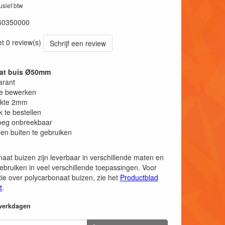
lusief btw
60350000
et 0 review(s)
Schrijf een review
at buis Ø50mm
arant
te bewerken
kte 2mm
k te bestellen
eg onbreekbaar
en buiten te gebruiken
aat buizen zijn leverbaar in verschillende maten en
ebruiken in veel verschillende toepassingen. Voor
ie over polycarbonaat buizen, zie het
Productblad
t
.
 werkdagen