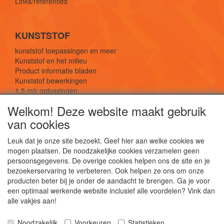
Links/referenties
KUNSTSTOF
kunststof toepassingen en meer
Kunststof en het milieu
Product informatie bladen
Kunststof bewerkingen
1,5 mtr oplossingen
Kunststof soorten uitleg
Welkom! Deze website maakt gebruik
van cookies
SOCIALE MEDIA
Leuk dat je onze site bezoekt. Geef hier aan welke cookies we
mogen plaatsen. De noodzakelijke cookies verzamelen geen
persoonsgegevens. De overige cookies helpen ons de site en je
bezoekerservaring te verbeteren. Ook helpen ze ons om onze
producten beter bij je onder de aandacht te brengen. Ga je voor
een optimaal werkende website inclusief alle voordelen? Vink dan
De webshop voor kunststof platen, folies, buizen
alle vakjes aan!
en staf materiaal.
Kunststof bewerkingen, productontwerp en
Noodzakelijk
Voorkeuren
Statistieken