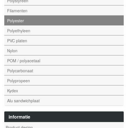
Polystyreen
Filamenten
Polyester
Polyethyleen
PVC platen
Nylon
POM / polyacetaal
Polycarbonaat
Polypropeen
Kydex
Alu sandwichplaat
informatie
Product design