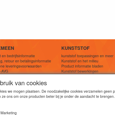
EMEEN
KUNSTSTOF
 en bedrijfsinformatie
kunststof toepassingen en meer
g, retour en betalingsinformatie
Kunststof en het milieu
ne leveringsvoorwaarden
Product informatie bladen
y-AVG
Kunststof bewerkingen
eferenties
1,5 mtr oplossingen
ruik van cookies
Kunststof soorten uitleg
cookies we mogen plaatsen. De noodzakelijke cookies verzamelen geen
n ze ons om onze producten beter bij je onder de aandacht te brengen.
webshop voor kunststof platen, folies, buizen en staf materi
ststof bewerkingen, productontwerp en duurzame oplossin
Marketing