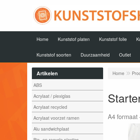
Home
Kunststof platen
Kunststof folie
K
Kunststof soorten
Duurzaamheid
Outlet
Artikelen
Home
Pro
ABS
Starte
Acrylaat / plexiglas
Acrylaat recycled
A4 formaat
Acrylaat voorzet ramen
Alu sandwichplaat
Bio- en recycle plastics