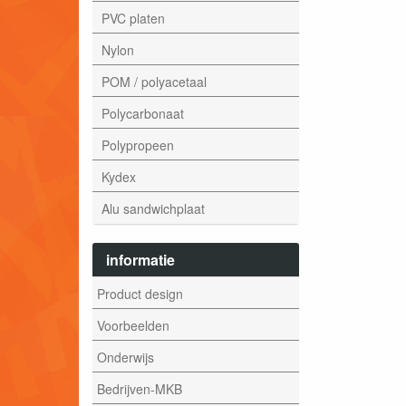
PVC platen
Nylon
POM / polyacetaal
Polycarbonaat
Polypropeen
Kydex
Alu sandwichplaat
informatie
Product design
Voorbeelden
Onderwijs
Bedrijven-MKB