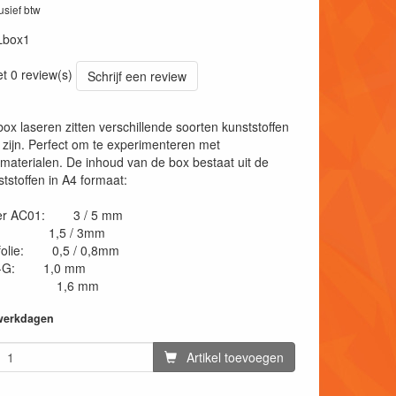
lusief btw
Lbox1
et 0 review(s)
Schrijf een review
box laseren zitten verschillende soorten kunststoffen
n zijn. Perfect om te experimenteren met
 materialen. De inhoud van de box bestaat uit de
tstoffen in A4 formaat:
lder AC01: 3 / 5 mm
en: 1,5 / 3mm
 folie: 0,5 / 0,8mm
Pet-G: 1,0 mm
laat: 1,6 mm
 werkdagen
Artikel toevoegen