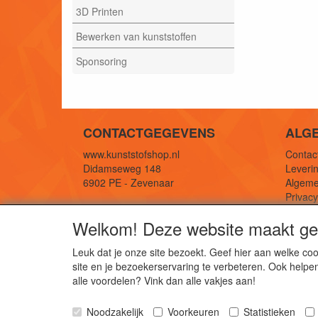
3D Printen
Bewerken van kunststoffen
Sponsoring
CONTACTGEGEVENS
ALG
www.kunststofshop.nl
Contact
Didamseweg 148
Leverin
6902 PE - Zevenaar
Algeme
Privac
E-mail: info@kunststofshop.nl
Links/r
Welkom! Deze website maakt geb
Telefoon: +31 (0) 316 241 994
Leuk dat je onze site bezoekt. Geef hier aan welke 
site en je bezoekerservaring te verbeteren. Ook helpe
De 
alle voordelen? Vink dan alle vakjes aan!
Kun
Noodzakelijk
Voorkeuren
Statistieken