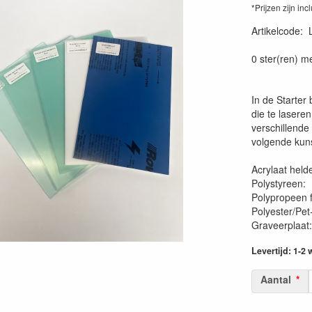
*Prijzen zijn inc
Artikelcode
:
0 ster(ren) m
In de Starter 
die te lasere
verschillende
volgende kuns
Acrylaat he
Polystyre
Polypropeen
Polyester/
Graveerp
Levertijd: 1-2
Aantal