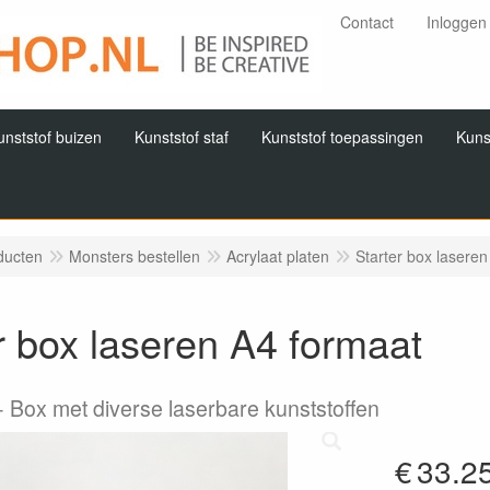
Contact
Inloggen
unststof buizen
Kunststof staf
Kunststof toepassingen
Kuns
ducten
Monsters bestellen
Acrylaat platen
Starter box lasere
r box laseren A4 formaat
Box met diverse laserbare kunststoffen
€
33.2