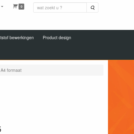
0
Zoeken
tstof bewerkingen
Product design
n A4 formaat
5