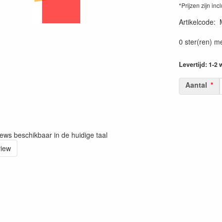
*Prijzen zijn inc
Artikelcode
:
0 ster(ren) m
Levertijd: 1-2
Aantal
iews beschikbaar in de huidige taal
view