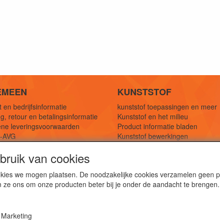
EMEEN
KUNSTSTOF
 en bedrijfsinformatie
kunststof toepassingen en meer
g, retour en betalingsinformatie
Kunststof en het milieu
ne leveringsvoorwaarden
Product informatie bladen
y-AVG
Kunststof bewerkingen
eferenties
1,5 mtr oplossingen
ruik van cookies
Kunststof soorten uitleg
cookies we mogen plaatsen. De noodzakelijke cookies verzamelen geen
n ze ons om onze producten beter bij je onder de aandacht te brengen.
webshop voor kunststof platen, folies, buizen en staf materi
ststof bewerkingen, productontwerp en duurzame oplossin
Marketing