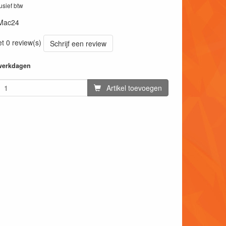
lusief btw
Mac24
et 0 review(s)
Schrijf een review
 werkdagen
Artikel toevoegen