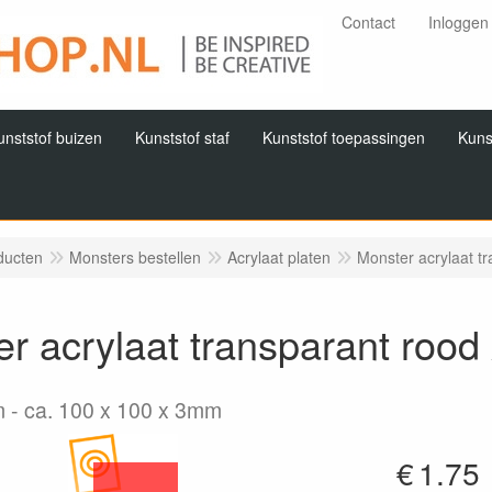
Contact
Inloggen
unststof buizen
Kunststof staf
Kunststof toepassingen
Kuns
ducten
Monsters bestellen
Acrylaat platen
Monster acrylaat t
r acrylaat transparant roo
m
ca. 100 x 100 x 3mm
€
1.75