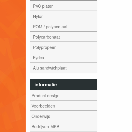
PVC platen
Nylon
POM / polyacetaal
Polycarbonaat
Polypropeen
Kydex
Alu sandwichplaat
informatie
Product design
Voorbeelden
Onderwijs
Bedrijven-MKB