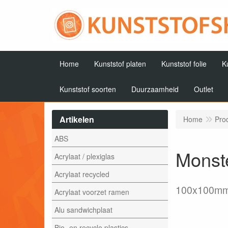
Home
Kunststof platen
Kunststof folie
K
Kunststof soorten
Duurzaamheid
Outlet
Artikelen
Home
Pro
ABS
Monste
Acrylaat / plexiglas
Acrylaat recycled
100x100m
Acrylaat voorzet ramen
Alu sandwichplaat
Bio- en recycle plastics