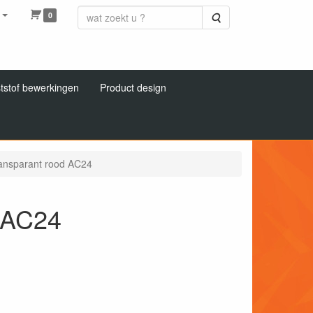
0
Zoeken
tstof bewerkingen
Product design
ransparant rood AC24
d AC24