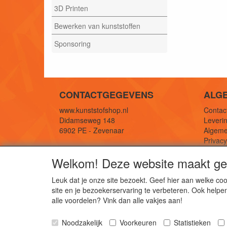
3D Printen
Bewerken van kunststoffen
Sponsoring
CONTACTGEGEVENS
ALG
www.kunststofshop.nl
Contact
Didamseweg 148
Leverin
6902 PE - Zevenaar
Algeme
Privac
E-mail: info@kunststofshop.nl
Links/r
Welkom! Deze website maakt geb
Telefoon: +31 (0) 316 241 994
Leuk dat je onze site bezoekt. Geef hier aan welke 
site en je bezoekerservaring te verbeteren. Ook helpe
De 
alle voordelen? Vink dan alle vakjes aan!
Kun
Noodzakelijk
Voorkeuren
Statistieken