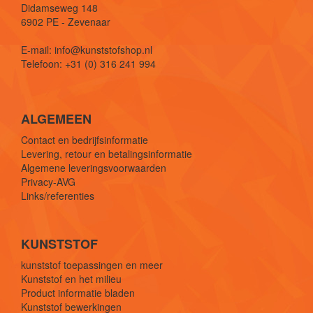
Didamseweg 148
6902 PE - Zevenaar
E-mail: info@kunststofshop.nl
Telefoon: +31 (0) 316 241 994
ALGEMEEN
Contact en bedrijfsinformatie
Levering, retour en betalingsinformatie
Algemene leveringsvoorwaarden
Privacy-AVG
Links/referenties
KUNSTSTOF
kunststof toepassingen en meer
Kunststof en het milieu
Product informatie bladen
Kunststof bewerkingen