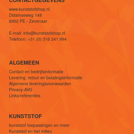
CONTACTGEGEVENS
www.kunststofshop.nl
Didamseweg 148
6902 PE - Zevenaar
E-mail: info@kunststofshop.nl
Telefoon: +31 (0) 316 241 994
ALGEMEEN
Contact en bedrijfsinformatie
Levering, retour en betalingsinformatie
Algemene leveringsvoorwaarden
Privacy-AVG
Links/referenties
KUNSTSTOF
kunststof toepassingen en meer
Kunststof en het milieu