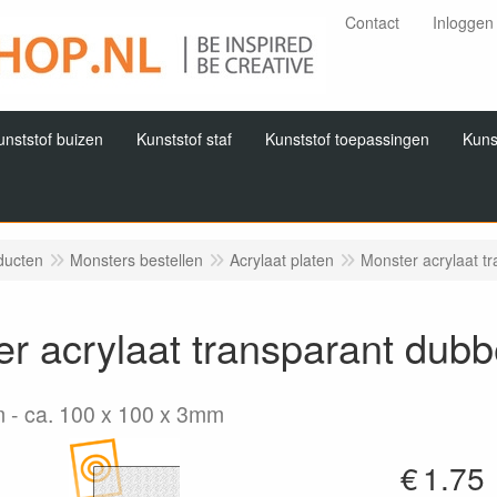
Contact
Inloggen
unststof buizen
Kunststof staf
Kunststof toepassingen
Kuns
ducten
Monsters bestellen
Acrylaat platen
Monster acrylaat t
r acrylaat transparant dubb
m
ca. 100 x 100 x 3mm
€
1.75