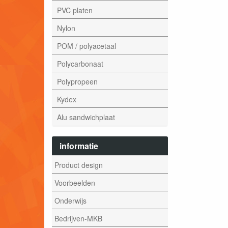
PVC platen
Nylon
POM / polyacetaal
Polycarbonaat
Polypropeen
Kydex
Alu sandwichplaat
informatie
Product design
Voorbeelden
Onderwijs
Bedrijven-MKB