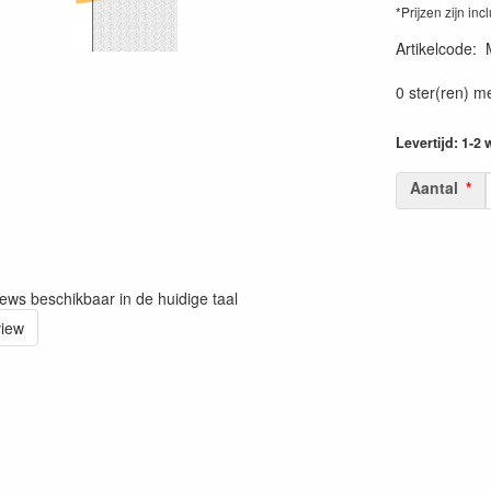
*Prijzen zijn inc
Artikelcode
:
0 ster(ren) m
Levertijd: 1-2
Aantal
iews beschikbaar in de huidige taal
view