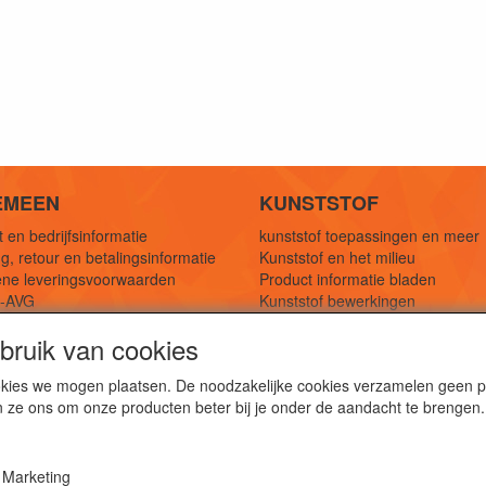
EMEEN
KUNSTSTOF
 en bedrijfsinformatie
kunststof toepassingen en meer
g, retour en betalingsinformatie
Kunststof en het milieu
ne leveringsvoorwaarden
Product informatie bladen
y-AVG
Kunststof bewerkingen
eferenties
1,5 mtr oplossingen
ruik van cookies
Kunststof soorten uitleg
cookies we mogen plaatsen. De noodzakelijke cookies verzamelen geen
n ze ons om onze producten beter bij je onder de aandacht te brengen.
webshop voor kunststof platen, folies, buizen en staf materi
ststof bewerkingen, productontwerp en duurzame oplossin
Marketing