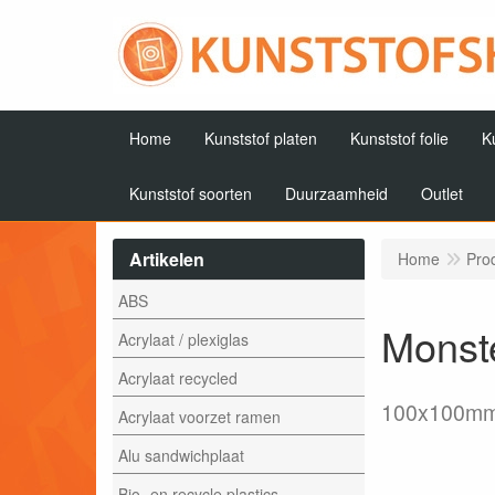
Home
Kunststof platen
Kunststof folie
K
Kunststof soorten
Duurzaamheid
Outlet
Artikelen
Home
Pro
ABS
Monste
Acrylaat / plexiglas
Acrylaat recycled
100x100m
Acrylaat voorzet ramen
Alu sandwichplaat
Bio- en recycle plastics