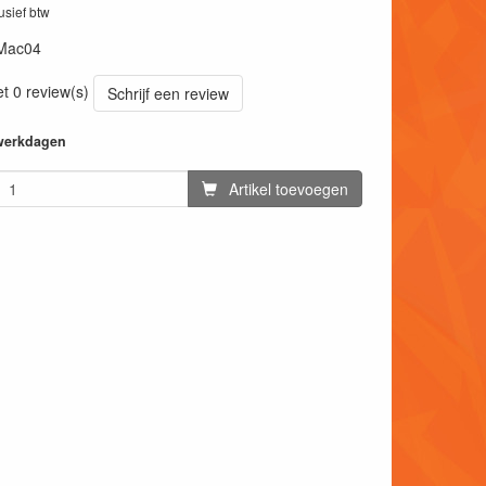
lusief btw
Mac04
et 0 review(s)
Schrijf een review
 werkdagen
Artikel toevoegen