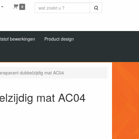
0
Zoeken
tstof bewerkingen
Product design
ransparant dubbelzijdig mat AC04
elzijdig mat AC04