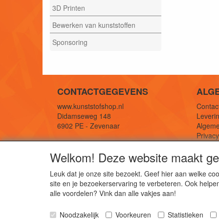
3D Printen
Bewerken van kunststoffen
Sponsoring
CONTACTGEGEVENS
ALG
www.kunststofshop.nl
Contact
Didamseweg 148
Leverin
6902 PE - Zevenaar
Algeme
Privac
E-mail: info@kunststofshop.nl
Links/r
Welkom! Deze website maakt geb
Telefoon: +31 (0) 316 241 994
Leuk dat je onze site bezoekt. Geef hier aan welke 
site en je bezoekerservaring te verbeteren. Ook helpe
De 
alle voordelen? Vink dan alle vakjes aan!
Kun
Noodzakelijk
Voorkeuren
Statistieken