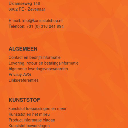
Didamseweg 148
6902 PE - Zevenaar
E-mail: info@kunststofshop.nl
Telefoon: +31 (0) 316 241 994
ALGEMEEN
Contact en bedrijfsinformatie
Levering, retour en betalingsinformatie
Algemene leveringsvoorwaarden
Privacy-AVG
Links/referenties
KUNSTSTOF
kunststof toepassingen en meer
Kunststof en het milieu
Product informatie bladen
Kunststof bewerkingen