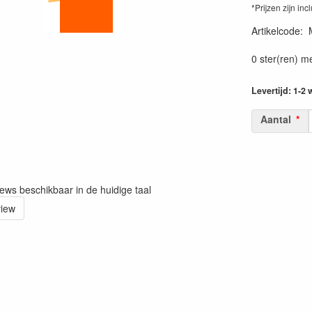
*Prijzen zijn inc
Artikelcode
:
0 ster(ren) m
Levertijd: 1-2
Aantal
iews beschikbaar in de huidige taal
view