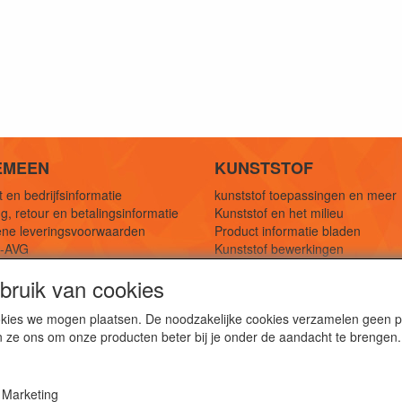
EMEEN
KUNSTSTOF
 en bedrijfsinformatie
kunststof toepassingen en meer
g, retour en betalingsinformatie
Kunststof en het milieu
ne leveringsvoorwaarden
Product informatie bladen
y-AVG
Kunststof bewerkingen
eferenties
1,5 mtr oplossingen
ruik van cookies
Kunststof soorten uitleg
cookies we mogen plaatsen. De noodzakelijke cookies verzamelen geen
n ze ons om onze producten beter bij je onder de aandacht te brengen.
webshop voor kunststof platen, folies, buizen en staf materi
ststof bewerkingen, productontwerp en duurzame oplossin
Marketing