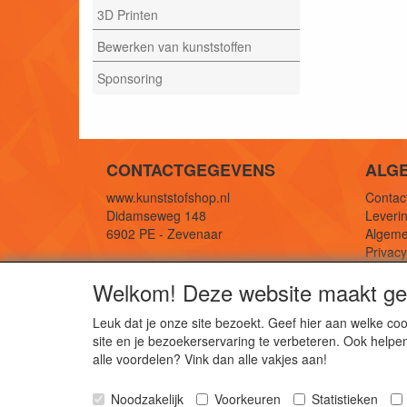
3D Printen
Bewerken van kunststoffen
Sponsoring
CONTACTGEGEVENS
ALG
www.kunststofshop.nl
Contact
Didamseweg 148
Leverin
6902 PE - Zevenaar
Algeme
Privac
E-mail: info@kunststofshop.nl
Links/r
Welkom! Deze website maakt geb
Telefoon: +31 (0) 316 241 994
Leuk dat je onze site bezoekt. Geef hier aan welke 
site en je bezoekerservaring te verbeteren. Ook helpe
De 
alle voordelen? Vink dan alle vakjes aan!
Kun
Noodzakelijk
Voorkeuren
Statistieken