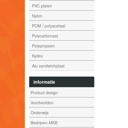
PVC platen
Nylon
POM / polyacetaal
Polycarbonaat
Polypropeen
Kydex
Alu sandwichplaat
informatie
Product design
Voorbeelden
Onderwijs
Bedrijven-MKB