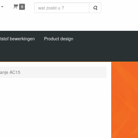
0
Zoeken
tstof bewerkingen
Product design
ranje AC15