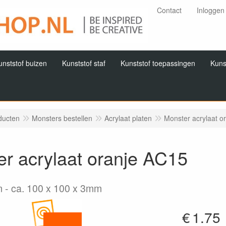
Contact
Inloggen
unststof buizen
Kunststof staf
Kunststof toepassingen
Kuns
ducten
Monsters bestellen
Acrylaat platen
Monster acrylaat o
r acrylaat oranje AC15
m
ca. 100 x 100 x 3mm
€
1.75