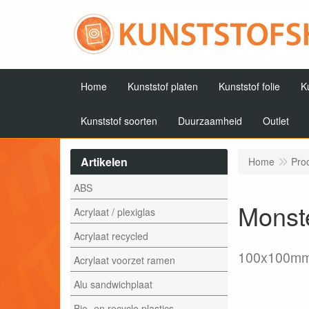
Home
Kunststof platen
Kunststof folie
K
Kunststof soorten
Duurzaamheid
Outlet
Artikelen
Home
Pro
ABS
Monste
Acrylaat / plexiglas
Acrylaat recycled
100x100m
Acrylaat voorzet ramen
Alu sandwichplaat
Bio- en recycle plastics