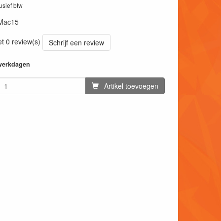
lusief btw
Mac15
et 0 review(s)
Schrijf een review
 werkdagen
Artikel toevoegen