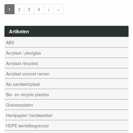
1
2
3
4
>
»
Artikelen
ABS
Acrylaat / plexiglas
Acrylaat recycled
Acrylaat voorzet ramen
Alu sandwichplaat
Bio- en recycle plastics
Graveerplaten
Hardpapier/ hardweefsel
HDPE wortelbegrenzer