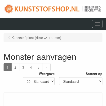
Menu
Kunststof plaat (dikte => 1,0 mm)
Monster aanvragen
1
2
3
4
>
»
Weergave
Sorteer op