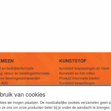
EMEEN
KUNSTSTOF
 en bedrijfsinformatie
kunststof toepassingen en meer
g, retour en betalingsinformatie
Kunststof en het milieu
ne leveringsvoorwaarden
Product informatie bladen
y-AVG
Kunststof bewerkingen
eferenties
1,5 mtr oplossingen
ruik van cookies
Kunststof soorten uitleg
cookies we mogen plaatsen. De noodzakelijke cookies verzamelen geen
n ze ons om onze producten beter bij je onder de aandacht te brengen.
webshop voor kunststof platen, folies, buizen en staf materi