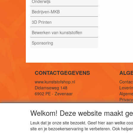
Onderwijs
Bedrijven-MKB
3D Printen
Bewerken van kunststoffen
Sponsoring
CONTACTGEGEVENS
ALG
www.kunststofshop.nl
Contact
Didamseweg 148
Leverin
6902 PE - Zevenaar
Algeme
Privac
E-mail: info@kunststofshop.nl
Links/r
Welkom! Deze website maakt geb
Telefoon: +31 (0) 316 241 994
Leuk dat je onze site bezoekt. Geef hier aan welke 
site en je bezoekerservaring te verbeteren. Ook helpe
De 