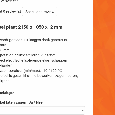
1210201211
et 0 review(s)
Schrijf een review
el plaat 2150 x 1050 x 2 mm
rdt gemaakt uit laagjes doek geperst in
hars
2,0 mm
ijtvast en drukbestendige kunststof
ed electrische isolerende eigenschappen
harder
stemperatuur (min/max): -40 / 120 °C
fsel is geschikt om te bewerken; zagen, boren,
lijmen.
 werkdagen
tikel laten zagen: Ja / Nee