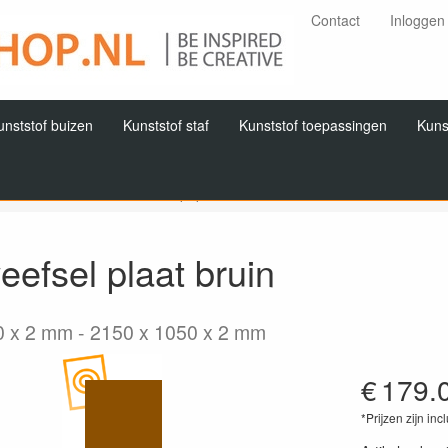
Contact
Inloggen
unststof buizen
Kunststof staf
Kunststof toepassingen
Kuns
Home
Producten
Hardpapier/ hardweefsel
Hardweefsel
Pl
efsel plaat bruin
0 x 2 mm
2150 x 1050 x 2 mm
€
179.
*Prijzen zijn inc