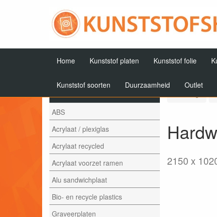
Home
Kunststof platen
Kunststof folie
K
Kunststof soorten
Duurzaamheid
Outlet
Artikelen
Terug
ABS
Hardwe
Acrylaat / plexiglas
Acrylaat recycled
2150 x 102
Acrylaat voorzet ramen
Alu sandwichplaat
Bio- en recycle plastics
Graveerplaten