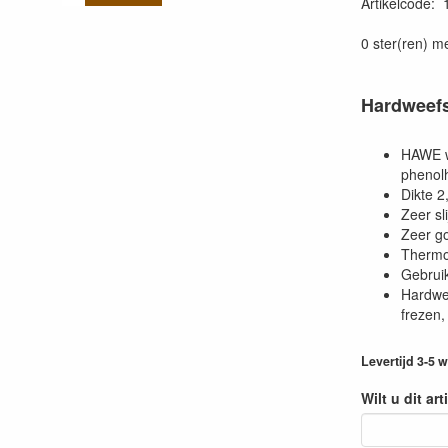
Artikelcode
:
0 ster(ren) m
Hardweefs
HAWE wo
phenol
Dikte 
Zeer sl
Zeer go
Thermo
Gebruik
Hardwee
frezen, 
Levertijd 3-5
Wilt u dit ar