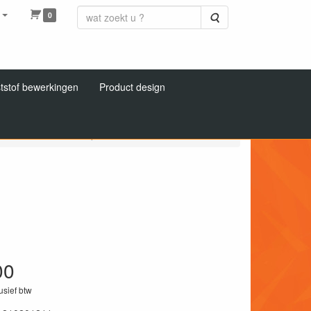
0
Zoeken
tstof bewerkingen
Product design
aten
Hardweefsel plaat bruin
00
lusief btw