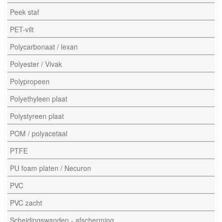
Peek staf
PET-vilt
Polycarbonaat / lexan
Polyester / Vivak
Polypropeen
Polyethyleen plaat
Polystyreen plaat
POM / polyacetaal
PTFE
PU foam platen / Necuron
PVC
PVC zacht
Scheidingswanden - afscherming