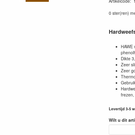
Artikelcode
:
0 ster(ren) m
Hardweefs
HAWE wo
phenol
Dikte 
Zeer sl
Zeer go
Thermo
Gebruik
Hardwee
frezen, 
Levertijd 3-5
Wilt u dit ar