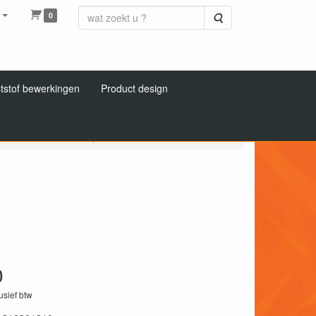
0
Zoeken
tstof bewerkingen
Product design
aten
Hardweefsel plaat bruin
0
lusief btw