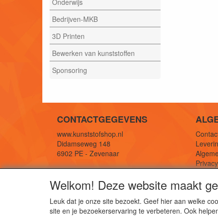
Onderwijs
Bedrijven-MKB
3D Printen
Bewerken van kunststoffen
Sponsoring
CONTACTGEGEVENS
ALG
www.kunststofshop.nl
Contact
Didamseweg 148
Leverin
6902 PE - Zevenaar
Algeme
Privac
E-mail: info@kunststofshop.nl
Links/r
Welkom! Deze website maakt geb
Telefoon: +31 (0) 316 241 994
Leuk dat je onze site bezoekt. Geef hier aan welke 
site en je bezoekerservaring te verbeteren. Ook helpe
De 