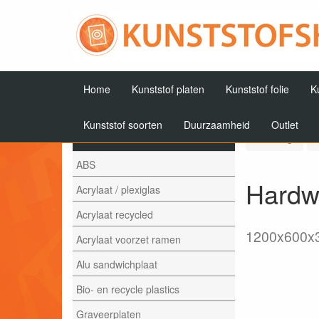
Home
Kunststof platen
Kunststof folie
K
Kunststof soorten
Duurzaamheid
Outlet
Artikelen
Terug
ABS
Hardwe
Acrylaat / plexiglas
Acrylaat recycled
1200x600x
Acrylaat voorzet ramen
Alu sandwichplaat
Bio- en recycle plastics
Graveerplaten