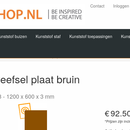
Contact
Inloggen
unststof buizen
Kunststof staf
Kunststof toepassingen
Kuns
Home
Producten
Hardpapier/ hardweefsel
Hardweefsel
Pl
efsel plaat bruin
3
1200 x 600 x 3 mm
€
92.5
*Prijzen zijn inc