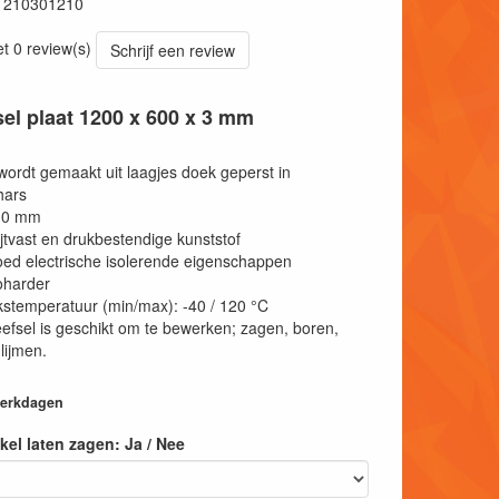
1210301210
et 0 review(s)
Schrijf een review
el plaat 1200 x 600 x 3 mm
rdt gemaakt uit laagjes doek geperst in
hars
3,0 mm
ijtvast en drukbestendige kunststof
ed electrische isolerende eigenschappen
harder
stemperatuur (min/max): -40 / 120 °C
fsel is geschikt om te bewerken; zagen, boren,
lijmen.
 werkdagen
tikel laten zagen: Ja / Nee