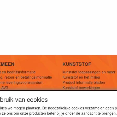
EMEEN
KUNSTSTOF
 en bedrijfsinformatie
kunststof toepassingen en meer
g, retour en betalingsinformatie
Kunststof en het milieu
ne leveringsvoorwaarden
Product informatie bladen
y-AVG
Kunststof bewerkingen
eferenties
1,5 mtr oplossingen
ruik van cookies
Kunststof soorten uitleg
cookies we mogen plaatsen. De noodzakelijke cookies verzamelen geen
n ze ons om onze producten beter bij je onder de aandacht te brengen.
webshop voor kunststof platen, folies, buizen en staf materi