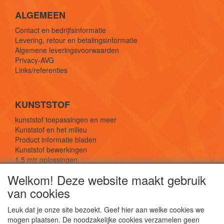
ALGEMEEN
Contact en bedrijfsinformatie
Levering, retour en betalingsinformatie
Algemene leveringsvoorwaarden
Privacy-AVG
Links/referenties
KUNSTSTOF
kunststof toepassingen en meer
Kunststof en het milieu
Product informatie bladen
Kunststof bewerkingen
1,5 mtr oplossingen
Kunststof soorten uitleg
Welkom! Deze website maakt gebruik
van cookies
SOCIALE MEDIA
Leuk dat je onze site bezoekt. Geef hier aan welke cookies we
mogen plaatsen. De noodzakelijke cookies verzamelen geen