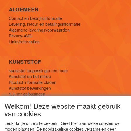
ALGEMEEN
Contact en bedrijfsinformatie
Levering, retour en betalingsinformatie
Algemene leveringsvoorwaarden
Privacy-AVG
Links/referenties
KUNSTSTOF
kunststof toepassingen en meer
Kunststof en het milieu
Product informatie bladen
Kunststof bewerkingen
1,5 mtr oplossingen
Kunststof soorten uitleg
Welkom! Deze website maakt gebruik
van cookies
SOCIALE MEDIA
Leuk dat je onze site bezoekt. Geef hier aan welke cookies we
mogen plaatsen. De noodzakelijke cookies verzamelen geen