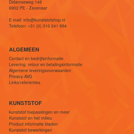
Didamseweg 148
6902 PE - Zevenaar
E-mail: info@kunststofshop.nl
Telefoon: +31 (0) 316 241 994
ALGEMEEN
Contact en bedrijfsinformatie
Levering, retour en betalingsinformatie
Algemene leveringsvoorwaarden
Privacy-AVG
Links/referenties
KUNSTSTOF
kunststof toepassingen en meer
Kunststof en het milieu
Product informatie bladen
Kunststof bewerkingen