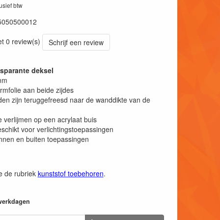
lusief btw
5050500012
et 0 review(s)
Schrijf een review
nsparante deksel
mm
mfolie aan beide zijdes
en zijn teruggefreesd naar de wanddikte van de
 verlijmen op een acrylaat buis
schikt voor verlichtingstoepassingen
nnen en buiten toepassingen
ie de rubriek
kunststof toebehoren
.
 werkdagen