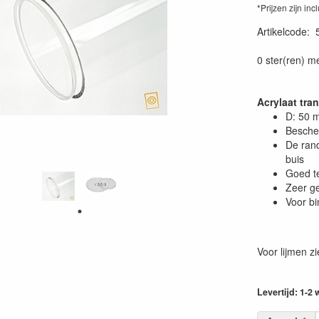
*Prijzen zijn inc
Artikelcode
:
0 ster(ren) m
Acrylaat tra
D: 50 
Bescher
De rand
buis
Goed te
Zeer ge
Voor bi
Voor lijmen z
Levertijd: 1-2