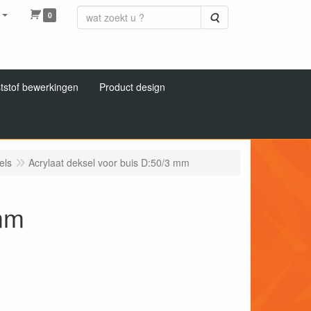
0
Zoeken
tstof bewerkingen
Product design
els
Acrylaat deksel voor buis D:50/3 mm
 mm