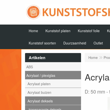
Home
Kunststof platen
Kunststof folie
K
Kunststof soorten
Duurzaamheid
Outlet
Artikelen
Home
Pro
ABS
Acryla
Acrylaat / plexiglas
Acrylaat platen
D: 50 mm
Acrylaat buizen
Acrylaat deksels
transparante deksels