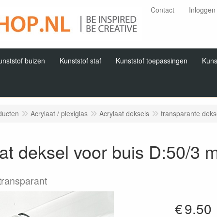
Contact
Inloggen
unststof buizen
Kunststof staf
Kunststof toepassingen
Kuns
ducten
Acrylaat / plexiglas
Acrylaat deksels
transparante deks
at deksel voor buis D:50/3
transparant
€
9.50