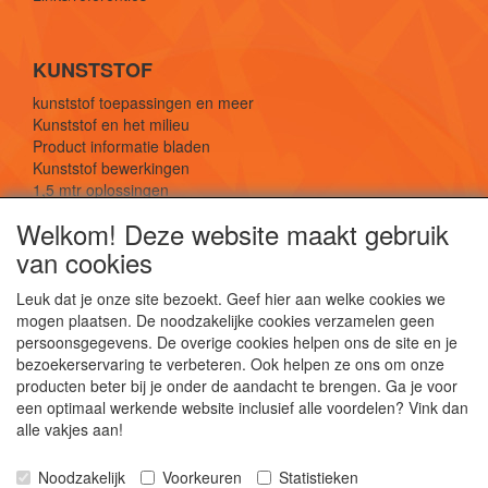
KUNSTSTOF
kunststof toepassingen en meer
Kunststof en het milieu
Product informatie bladen
Kunststof bewerkingen
1,5 mtr oplossingen
Kunststof soorten uitleg
Welkom! Deze website maakt gebruik
van cookies
SOCIALE MEDIA
Leuk dat je onze site bezoekt. Geef hier aan welke cookies we
mogen plaatsen. De noodzakelijke cookies verzamelen geen
persoonsgegevens. De overige cookies helpen ons de site en je
bezoekerservaring te verbeteren. Ook helpen ze ons om onze
producten beter bij je onder de aandacht te brengen. Ga je voor
een optimaal werkende website inclusief alle voordelen? Vink dan
De webshop voor kunststof platen, folies, buizen
alle vakjes aan!
en staf materiaal.
Kunststof bewerkingen, productontwerp en
Noodzakelijk
Voorkeuren
Statistieken