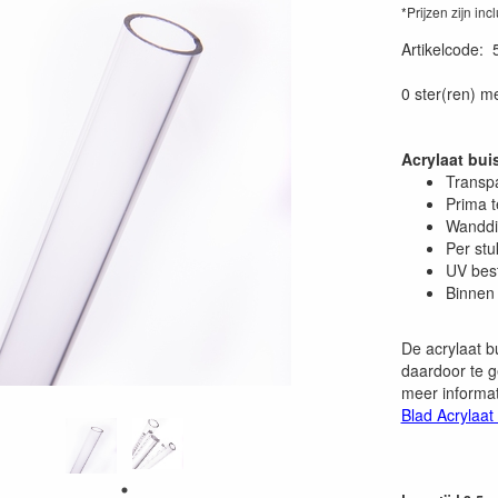
*Prijzen zijn inc
Artikelcode
:
0 ster(ren) m
Acrylaat bu
Transp
Prima 
Wanddi
Per stu
UV bes
Binnen 
De acrylaat b
daardoor te g
meer informat
Blad Acrylaat