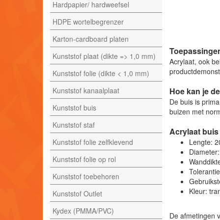
Hardpapier/ hardweefsel
HDPE wortelbegrenzer
Karton-cardboard platen
Toepassingen
Kunststof plaat (dikte => 1,0 mm)
Acrylaat, ook be
productdemonstra
Kunststof folie (dikte < 1,0 mm)
Kunststof kanaalplaat
Hoe kan je de
De buis is prim
Kunststof buis
buizen met norm
Kunststof staf
Acrylaat buis
Kunststof folie zelfklevend
Lengte: 
Diameter
Kunststof folie op rol
Wanddikt
Toleranti
Kunststof toebehoren
Gebruikst
Kleur: tr
Kunststof Outlet
Kydex (PMMA/PVC)
De afmetingen v