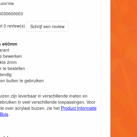
lusief btw
5030600003
et 0 review(s)
Schrijf een review
is ø60mm
arant
te bewerken
kte 2mm
k te bestellen
tendig
en buiten te gebruiken
uizen zijn leverbaar in verschillende maten en
ebruiken in veel verschillende toepassingen. Voor
ie over acrylaat buizen, zie het
Product Informatie
 Buis
.