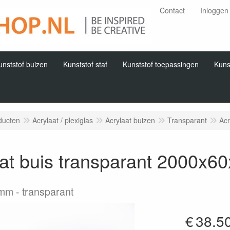
Contact
Inloggen
unststof buizen
Kunststof staf
Kunststof toepassingen
Kuns
ducten
Acrylaat / plexiglas
Acrylaat buizen
Transparant
Acr
aat buis transparant 2000x
2mm
transparant
€
38.5