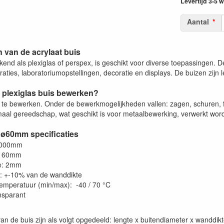
Levertijd 3-5
Aantal
 van de acrylaat buis
kend als plexiglas of perspex, is geschikt voor diverse toepassingen. Den
ties, laboratoriumopstellingen, decoratie en displays. De buizen zijn l
 plexiglas buis bewerken?
a te bewerken. Onder de bewerkmogelijkheden vallen: zagen, schuren, f
aal gereedschap, wat geschikt is voor metaalbewerking, verwerkt worde
 ø60mm specificaties
2000mm
: 60mm
e: 2mm
e: +-10% van de wanddikte
emperatuur (min/max): -40 / 70 °C
ansparant
an de buis zijn als volgt opgedeeld: lengte x buitendiameter x wanddi