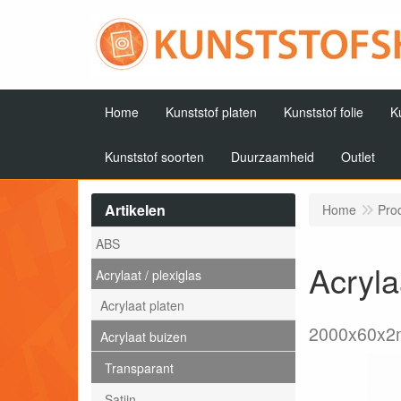
Home
Kunststof platen
Kunststof folie
K
Kunststof soorten
Duurzaamheid
Outlet
Artikelen
Home
Pro
ABS
Acryl
Acrylaat / plexiglas
Acrylaat platen
2000x60x
Acrylaat buizen
Transparant
Satijn