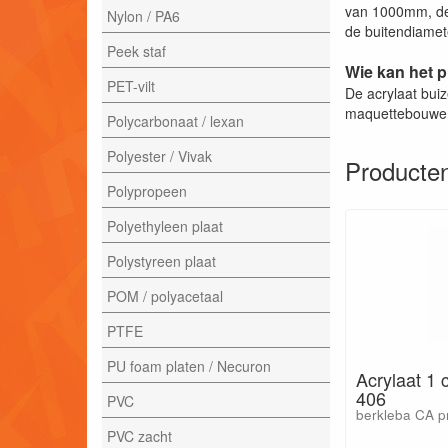
van 1000mm, de
Nylon / PA6
de buitendiamete
Peek staf
Wie kan het 
PET-vilt
De acrylaat bui
maquettebouwe
Polycarbonaat / lexan
Polyester / Vivak
Producten
Polypropeen
Polyethyleen plaat
Polystyreen plaat
POM / polyacetaal
PTFE
PU foam platen / Necuron
Acrylaat 1
406
PVC
berkleba CA 
PVC zacht