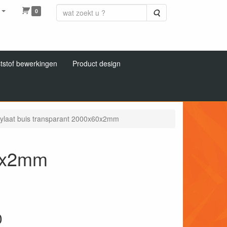
0
Zoeken
tstof bewerkingen
Product design
ylaat buis transparant 2000x60x2mm
60x2mm
0