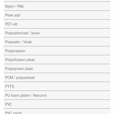
Nylon / PA6
Peek staf
PET-vilt
Polycarbonaat / lexan
Polyester / Vivak
Polypropeen
Polyethyleen plaat
Polystyreen plaat
POM / polyacetaal
PTFE
PU foam platen / Necuron
PVC
PVC zacht