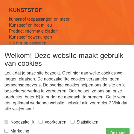
KUNSTSTOF
kunststof toepassingen en meer
Kunststof en het milieu
Product informatie bladen
Kunststof bewerkingen
1,5 mtr oplossingen
Kunststof soorten uitleg
Welkom! Deze website maakt gebruik
van cookies
SOCIALE MEDIA
Leuk dat je onze site bezoekt. Geef hier aan welke cookies we
mogen plaatsen. De noodzakelijke cookies verzamelen geen
persoonsgegevens. De overige cookies helpen ons de site en je
bezoekerservaring te verbeteren. Ook helpen ze ons om onze
producten beter bij je onder de aandacht te brengen. Ga je voor
een optimaal werkende website inclusief alle voordelen? Vink dan
De webshop voor kunststof platen, folies, buizen
alle vakjes aan!
en staf materiaal.
Kunststof bewerkingen, productontwerp en
Noodzakelijk
Voorkeuren
Statistieken
duurzame oplossingen.
Marketing
Opslaan