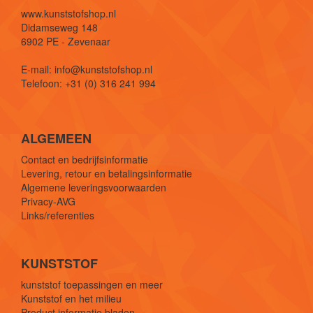
www.kunststofshop.nl
Didamseweg 148
6902 PE - Zevenaar
E-mail: info@kunststofshop.nl
Telefoon: +31 (0) 316 241 994
ALGEMEEN
Contact en bedrijfsinformatie
Levering, retour en betalingsinformatie
Algemene leveringsvoorwaarden
Privacy-AVG
Links/referenties
KUNSTSTOF
kunststof toepassingen en meer
Kunststof en het milieu
Product informatie bladen