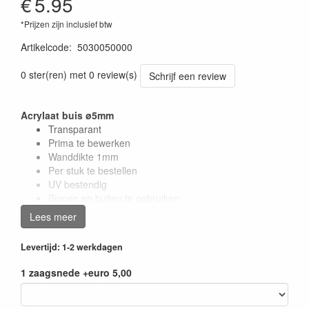
€
5.95
*Prijzen zijn inclusief btw
Artikelcode
:
5030050000
0 ster(ren) met 0 review(s)
Schrijf een review
Acrylaat buis ø5mm
Transparant
Prima te bewerken
Wanddikte 1mm
Per stuk te bestellen
UV bestendig
Binnen en buiten te gebruiken
Lees meer
De acrylaat buizen zijn leverbaar in verschillende maten en
daardoor te gebruiken in veel verschillende toepassingen.
Levertijd: 1-2 werkdagen
Voor meer informatie over acrylaat buizen, zie het
Product
1 zaagsnede +euro 5,00
Informatie Blad Acrylaat Buis
.