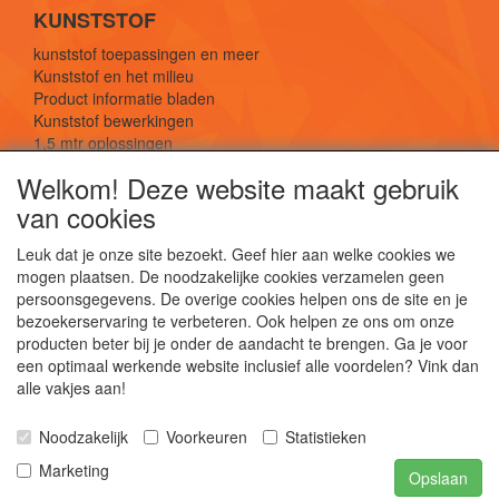
KUNSTSTOF
kunststof toepassingen en meer
Kunststof en het milieu
Product informatie bladen
Kunststof bewerkingen
1,5 mtr oplossingen
Kunststof soorten uitleg
Welkom! Deze website maakt gebruik
van cookies
SOCIALE MEDIA
Leuk dat je onze site bezoekt. Geef hier aan welke cookies we
mogen plaatsen. De noodzakelijke cookies verzamelen geen
persoonsgegevens. De overige cookies helpen ons de site en je
bezoekerservaring te verbeteren. Ook helpen ze ons om onze
producten beter bij je onder de aandacht te brengen. Ga je voor
een optimaal werkende website inclusief alle voordelen? Vink dan
De webshop voor kunststof platen, folies, buizen
alle vakjes aan!
en staf materiaal.
Kunststof bewerkingen, productontwerp en
Noodzakelijk
Voorkeuren
Statistieken
duurzame oplossingen.
Marketing
Opslaan