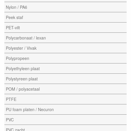
Nylon / PA6
Peek staf
PET-vilt
Polycarbonaat / lexan
Polyester / Vivak
Polypropeen
Polyethyleen plaat
Polystyreen plaat
POM / polyacetaal
PTFE
PU foam platen / Necuron
PVC
PVC zacht