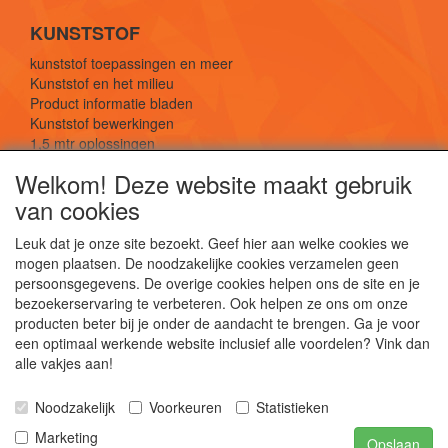
KUNSTSTOF
kunststof toepassingen en meer
Kunststof en het milieu
Product informatie bladen
Kunststof bewerkingen
1,5 mtr oplossingen
Kunststof soorten uitleg
Welkom! Deze website maakt gebruik
van cookies
SOCIALE MEDIA
Leuk dat je onze site bezoekt. Geef hier aan welke cookies we
mogen plaatsen. De noodzakelijke cookies verzamelen geen
persoonsgegevens. De overige cookies helpen ons de site en je
bezoekerservaring te verbeteren. Ook helpen ze ons om onze
producten beter bij je onder de aandacht te brengen. Ga je voor
een optimaal werkende website inclusief alle voordelen? Vink dan
De webshop voor kunststof platen, folies, buizen
alle vakjes aan!
en staf materiaal.
Kunststof bewerkingen, productontwerp en
Noodzakelijk
Voorkeuren
Statistieken
duurzame oplossingen.
Marketing
Opslaan