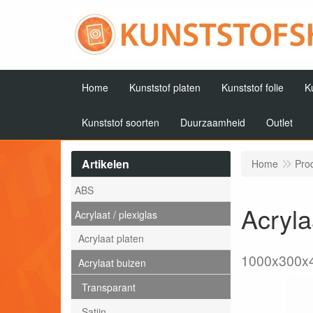
Home
Kunststof platen
Kunststof folie
K
Kunststof soorten
Duurzaamheid
Outlet
Artikelen
Home
Pro
ABS
Acryl
Acrylaat / plexiglas
Acrylaat platen
1000x300x
Acrylaat buizen
Transparant
Satijn