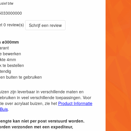
lusief btw
5033000000
et 0 review(s)
Schrijf een review
is ø300mm
arant
te bewerken
kte 4mm
k te bestellen
tendig
en buiten te gebruiken
uizen zijn leverbaar in verschillende maten en
ebruiken in veel verschillende toepassingen. Voor
ie over acrylaat buizen, zie het
Product Informatie
 Buis
.
 lengte kan niet per post verstuurd worden.
orden verzonden met een expediteur,