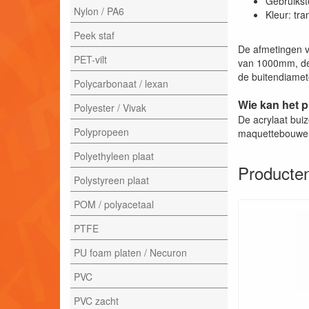
Gebruikst
Nylon / PA6
Kleur: tr
Peek staf
De afmetingen v
PET-vilt
van 1000mm, de
de buitendiamete
Polycarbonaat / lexan
Wie kan het 
Polyester / Vivak
De acrylaat bui
Polypropeen
maquettebouwe
Polyethyleen plaat
Producten
Polystyreen plaat
POM / polyacetaal
PTFE
PU foam platen / Necuron
PVC
PVC zacht