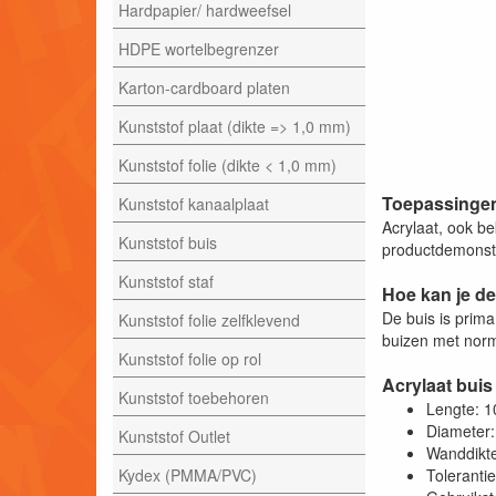
Hardpapier/ hardweefsel
HDPE wortelbegrenzer
Karton-cardboard platen
Kunststof plaat (dikte => 1,0 mm)
Kunststof folie (dikte < 1,0 mm)
Toepassingen
Kunststof kanaalplaat
Acrylaat, ook be
Kunststof buis
productdemonstra
Kunststof staf
Hoe kan je de
De buis is prim
Kunststof folie zelfklevend
buizen met norm
Kunststof folie op rol
Acrylaat buis
Kunststof toebehoren
Lengte: 
Diameter
Kunststof Outlet
Wanddikt
Kydex (PMMA/PVC)
Toleranti