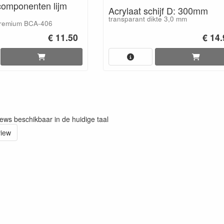
 componenten lijm
Acrylaat schijf D: 300mm
transparant dikte 3,0 mm
premium BCA-406
€ 11.50
€ 14
iews beschikbaar in de huidige taal
view