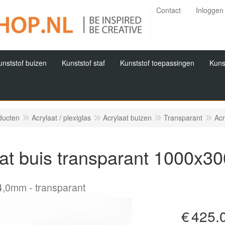
Contact
Inloggen
unststof buizen
Kunststof staf
Kunststof toepassingen
Kuns
ducten
Acrylaat / plexiglas
Acrylaat buizen
Transparant
Acr
aat buis transparant 1000x
4,0mm
transparant
€
425.