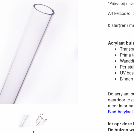
*Prijzen zijn inc
Artikelcode
:
0 ster(ren) m
Acrylaat bu
Transp
Prima 
Wanddi
Per stu
UV bes
Binnen 
De acrylaat b
daardoor te g
meer informat
Blad Acrylaat
let op: deze
De buizen w