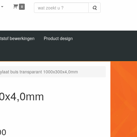
0
Zoeken
tstof bewerkingen
Product design
ylaat buis transparant 1000x300x4,0mm
300x4,0mm
00