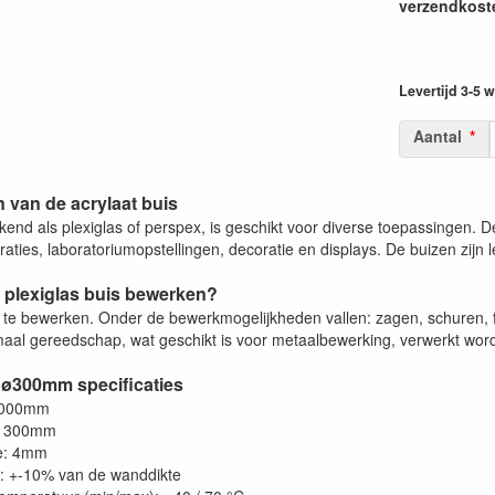
verzendkoste
Levertijd 3-5
Aantal
 van de acrylaat buis
kend als plexiglas of perspex, is geschikt voor diverse toepassingen. Den
ties, laboratoriumopstellingen, decoratie en displays. De buizen zijn l
 plexiglas buis bewerken?
a te bewerken. Onder de bewerkmogelijkheden vallen: zagen, schuren, f
aal gereedschap, wat geschikt is voor metaalbewerking, verwerkt worde
 ø300mm specificaties
1000mm
: 300mm
e: 4mm
e: +-10% van de wanddikte