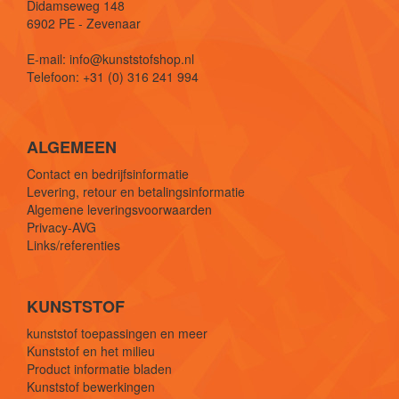
Didamseweg 148
6902 PE - Zevenaar
E-mail: info@kunststofshop.nl
Telefoon: +31 (0) 316 241 994
ALGEMEEN
Contact en bedrijfsinformatie
Levering, retour en betalingsinformatie
Algemene leveringsvoorwaarden
Privacy-AVG
Links/referenties
KUNSTSTOF
kunststof toepassingen en meer
Kunststof en het milieu
Product informatie bladen
Kunststof bewerkingen