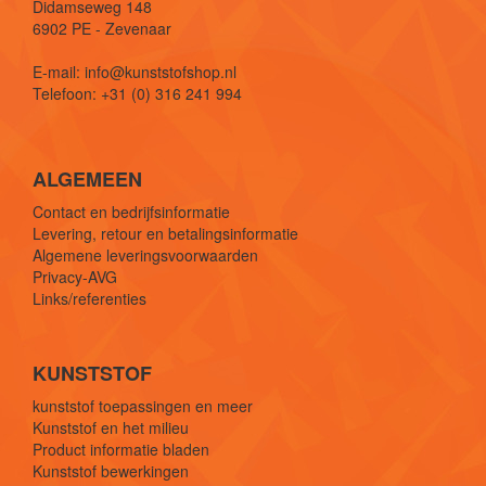
Didamseweg 148
6902 PE - Zevenaar
E-mail: info@kunststofshop.nl
Telefoon: +31 (0) 316 241 994
ALGEMEEN
Contact en bedrijfsinformatie
Levering, retour en betalingsinformatie
Algemene leveringsvoorwaarden
Privacy-AVG
Links/referenties
KUNSTSTOF
kunststof toepassingen en meer
Kunststof en het milieu
Product informatie bladen
Kunststof bewerkingen