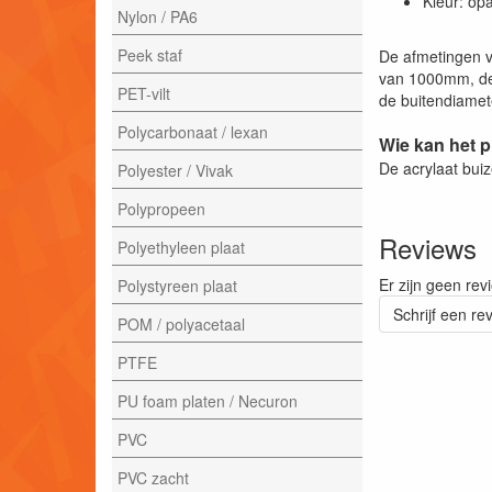
Kleur: op
Nylon / PA6
Peek staf
De afmetingen v
van 1000mm, de
PET-vilt
de buitendiamete
Polycarbonaat / lexan
Wie kan het 
De acrylaat bui
Polyester / Vivak
Polypropeen
Reviews
Polyethyleen plaat
Er zijn geen rev
Polystyreen plaat
Schrijf een re
POM / polyacetaal
PTFE
PU foam platen / Necuron
PVC
PVC zacht