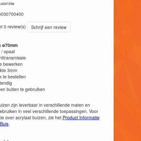
lusief btw
5030700400
et 0 review(s)
Schrijf een review
is ø70mm
 / opaal
httransmissie
te bewerken
kte 3mm
k te bestellen
tendig
en buiten te gebruiken
uizen zijn leverbaar in verschillende maten en
ebruiken in veel verschillende toepassingen. Voor
ie over acrylaat buizen, zie het
Product Informatie
 Buis
.