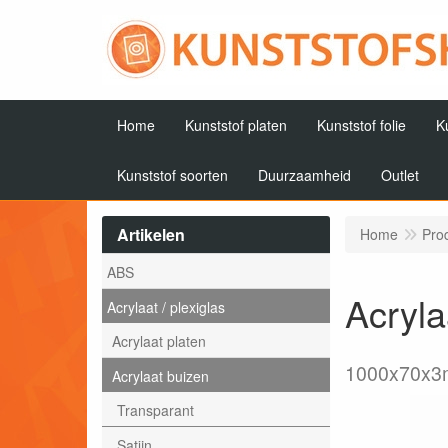
Home
Kunststof platen
Kunststof folie
K
Kunststof soorten
Duurzaamheid
Outlet
Artikelen
Home
Pro
ABS
Acryl
Acrylaat / plexiglas
Acrylaat platen
1000x70x
Acrylaat buizen
Transparant
Satijn