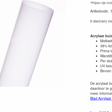
*Prijzen zijn inc
Artikelcode
:
0 ster(ren) m
Acrylaat bu
Melkwit
38% lic
Prima 
Wanddi
Per stu
UV bes
Binnen 
De acrylaat b
daardoor te g
meer informat
Blad Acrylaat