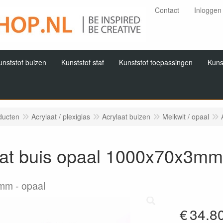
Contact
Inloggen
unststof buizen
Kunststof staf
Kunststof toepassingen
Kuns
ducten
Acrylaat / plexiglas
Acrylaat buizen
Melkwit / opaal
aat buis opaal 1000x70x3mm
3mm
opaal
€
34.8