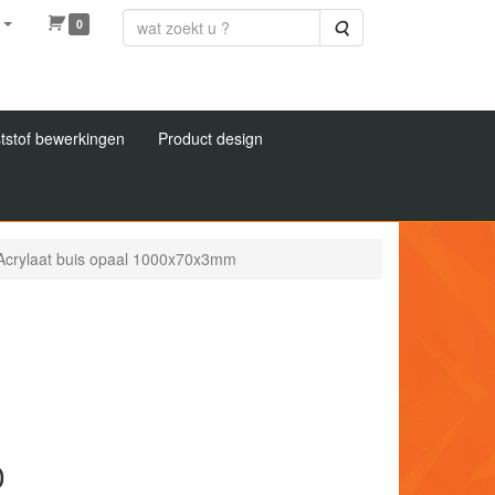
0
Zoeken
tstof bewerkingen
Product design
Acrylaat buis opaal 1000x70x3mm
0