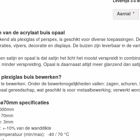
Levertijd 3-5
Aantal
 van de acrylaat buis opaal
kend als plexiglas of perspex, is geschikt voor diverse toepassingen. Den
ties, vijvers, decoratie en displays. De buizen zijn leverbaar in de var
sen satijn en opaal is dat satijn het licht het mooist verspreidt in combi
minder verspreiding. Opaal is daarnaast altijd meer glanzend dan satij
 plexiglas buis bewerken?
a te bewerken. Onder de bewerkmogelijkheden vallen: zagen, schuren, f
aal gereedschap, wat geschikt is voor metaalbewerking, verwerkt worde
 ø70mm specificaties
1000mm
: 70mm
e: 3mm
e: +-10% van de wanddikte
emperatuur (min/max): -40 / 70 °C