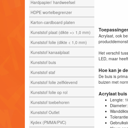
Hardpapier/ hardweefsel
HDPE wortelbegrenzer
Karton-cardboard platen
Toepassingen
Kunststof plaat (dikte => 1,0 mm)
Acrylaat, ook be
productdemonstra
Kunststof folie (dikte < 1,0 mm)
Kunststof kanaalplaat
Het verschil tus
LED, maar heeft 
Kunststof buis
Hoe kan je de
Kunststof staf
De buis is prim
buizen met norm
Kunststof folie zelfklevend
Kunststof folie op rol
Acrylaat buis
Lengte: 
Kunststof toebehoren
Diameter
Wanddikt
Kunststof Outlet
Toleranti
Kydex (PMMA/PVC)
Gebruikst