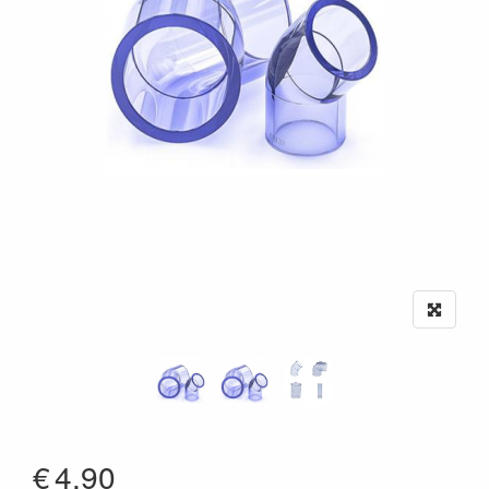
€
4.90