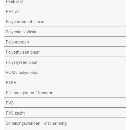
Peek staf
PET-vilt
Polycarbonaat / lexan
Polyester / Vivak
Polypropeen
Polyethyleen plaat
Polystyreen plaat
POM / polyacetaal
PTFE
PU foam platen / Necuron
PVC
PVC zacht
Scheidingswanden - afscherming