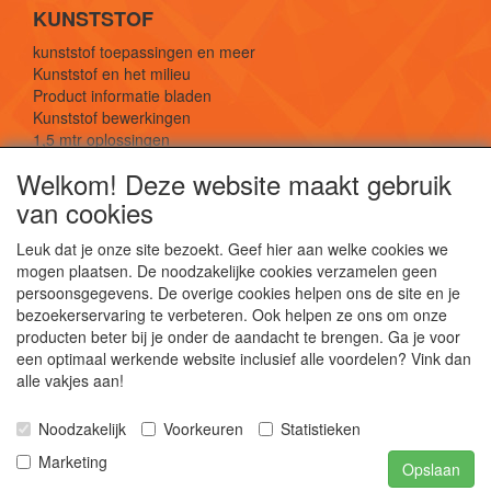
KUNSTSTOF
kunststof toepassingen en meer
Kunststof en het milieu
Product informatie bladen
Kunststof bewerkingen
1,5 mtr oplossingen
Kunststof soorten uitleg
Welkom! Deze website maakt gebruik
van cookies
SOCIALE MEDIA
Leuk dat je onze site bezoekt. Geef hier aan welke cookies we
mogen plaatsen. De noodzakelijke cookies verzamelen geen
persoonsgegevens. De overige cookies helpen ons de site en je
bezoekerservaring te verbeteren. Ook helpen ze ons om onze
producten beter bij je onder de aandacht te brengen. Ga je voor
een optimaal werkende website inclusief alle voordelen? Vink dan
De webshop voor kunststof platen, folies, buizen
alle vakjes aan!
en staf materiaal.
Kunststof bewerkingen, productontwerp en
Noodzakelijk
Voorkeuren
Statistieken
duurzame oplossingen.
Marketing
Opslaan