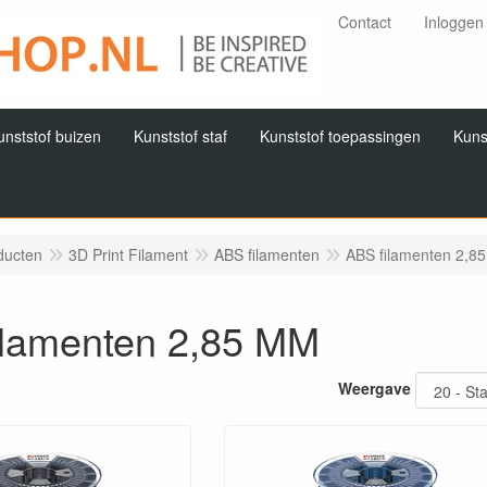
Contact
Inloggen
unststof buizen
Kunststof staf
Kunststof toepassingen
Kuns
ducten
3D Print Filament
ABS filamenten
ABS filamenten 2,8
ilamenten 2,85 MM
Weergave