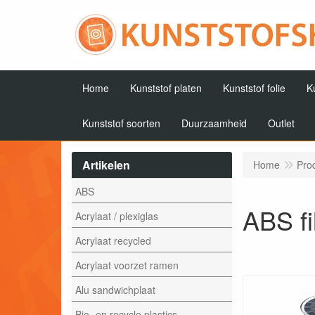
Home
Kunststof platen
Kunststof folie
K
Kunststof soorten
Duurzaamheid
Outlet
Artikelen
Home
Pro
ABS
ABS f
Acrylaat / plexiglas
Acrylaat recycled
Acrylaat voorzet ramen
Alu sandwichplaat
Bio- en recycle plastics