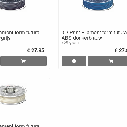
lament form futura
3D Print Filament form futura
grijs
ABS donkerblauw
750 gram
€ 27.95
€ 27
lament form futura