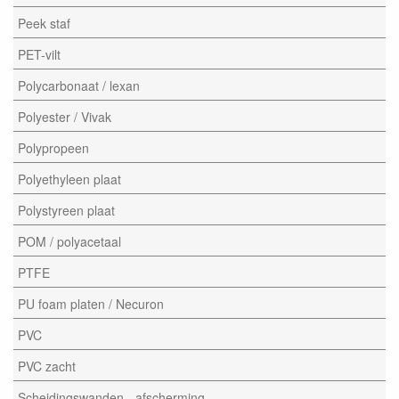
Peek staf
PET-vilt
Polycarbonaat / lexan
Polyester / Vivak
Polypropeen
Polyethyleen plaat
Polystyreen plaat
POM / polyacetaal
PTFE
PU foam platen / Necuron
PVC
PVC zacht
Scheidingswanden - afscherming