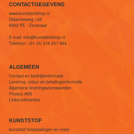
CONTACTGEGEVENS
www.kunststofshop.nl
Didamseweg 148
6902 PE - Zevenaar
E-mail: info@kunststofshop.nl
Telefoon: +31 (0) 316 241 994
ALGEMEEN
Contact en bedrijfsinformatie
Levering, retour en betalingsinformatie
Algemene leveringsvoorwaarden
Privacy-AVG
Links/referenties
KUNSTSTOF
kunststof toepassingen en meer