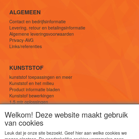
ALGEMEEN
Contact en bedrijfsinformatie
Levering, retour en betalingsinformatie
Algemene leveringsvoorwaarden
Privacy-AVG
Links/referenties
KUNSTSTOF
kunststof toepassingen en meer
Kunststof en het milieu
Product informatie bladen
Kunststof bewerkingen
1,5 mtr oplossingen
Kunststof soorten uitleg
Welkom! Deze website maakt gebruik
van cookies
SOCIALE MEDIA
Leuk dat je onze site bezoekt. Geef hier aan welke cookies we