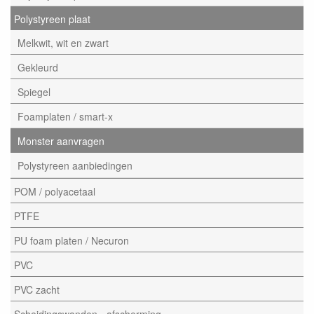
Polystyreen plaat
Melkwit, wit en zwart
Gekleurd
Spiegel
Foamplaten / smart-x
Monster aanvragen
Polystyreen aanbiedingen
POM / polyacetaal
PTFE
PU foam platen / Necuron
PVC
PVC zacht
Scheidingswanden - afscherming