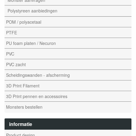
Monster aanvragen
Polystyreen aanbiedingen
POM / polyacetaal
PTFE
PU foam platen / Necuron
PVC
PVC zacht
Scheidingswanden - afscherming
3D Print Filament
3D Print pennen en accessoires
Monsters bestellen
informatie
Product design