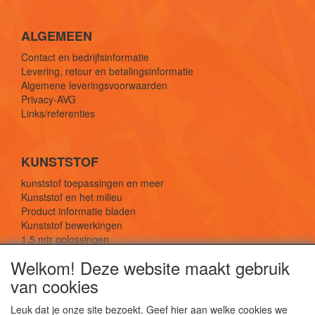
ALGEMEEN
Contact en bedrijfsinformatie
Levering, retour en betalingsinformatie
Algemene leveringsvoorwaarden
Privacy-AVG
Links/referenties
KUNSTSTOF
kunststof toepassingen en meer
Kunststof en het milieu
Product informatie bladen
Kunststof bewerkingen
1,5 mtr oplossingen
Kunststof soorten uitleg
Welkom! Deze website maakt gebruik
van cookies
SOCIALE MEDIA
Leuk dat je onze site bezoekt. Geef hier aan welke cookies we