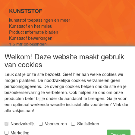
KUNSTSTOF
kunststof toepassingen en meer
Kunststof en het milieu
Product informatie bladen
Kunststof bewerkingen
1,5 mtr oplossingen
Kunststof soorten uitleg
Welkom! Deze website maakt gebruik
van cookies
SOCIALE MEDIA
Leuk dat je onze site bezoekt. Geef hier aan welke cookies we
mogen plaatsen. De noodzakelijke cookies verzamelen geen
persoonsgegevens. De overige cookies helpen ons de site en je
bezoekerservaring te verbeteren. Ook helpen ze ons om onze
producten beter bij je onder de aandacht te brengen. Ga je voor
een optimaal werkende website inclusief alle voordelen? Vink dan
De webshop voor kunststof platen, folies, buizen
alle vakjes aan!
en staf materiaal.
Kunststof bewerkingen, productontwerp en
Noodzakelijk
Voorkeuren
Statistieken
duurzame oplossingen.
Marketing
Opslaan