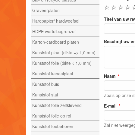
☆
☆
☆
☆
Graveerplaten
Titel van uw r
Hardpapier/ hardweefsel
HDPE wortelbegrenzer
Beschrijf uw e
Karton-cardboard platen
Kunststof plaat (dikte => 1,0 mm)
Kunststof folie (dikte < 1,0 mm)
Kunststof kanaalplaat
Naam
Kunststof buis
Kunststof staf
Zoals op onze s
Kunststof folie zelfklevend
E-mail
Kunststof folie op rol
Zal niet weerg
Kunststof toebehoren