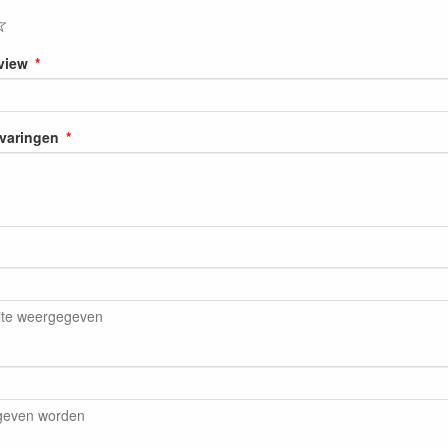
☆
eview
rvaringen
ite weergegeven
egeven worden