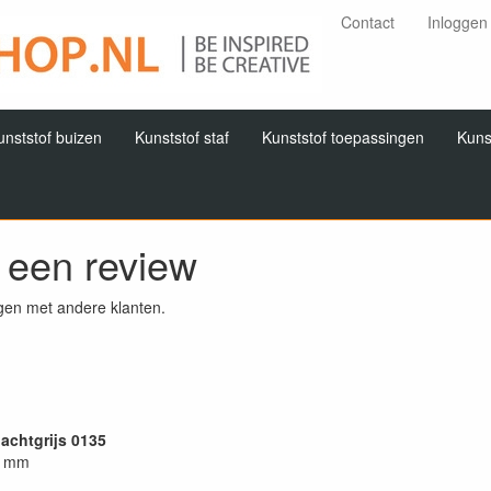
Contact
Inloggen
unststof buizen
Kunststof staf
Kunststof toepassingen
Kuns
f een review
gen met andere klanten.
nachtgrijs 0135
9 mm