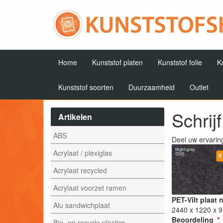
Home
Kunststof platen
Kunststof folie
K
Kunststof soorten
Duurzaamheid
Outlet
Schrij
Artikelen
ABS
Deel uw ervarin
Acrylaat / plexiglas
Acrylaat recycled
Acrylaat voorzet ramen
PET-Vilt plaat 
Alu sandwichplaat
2440 x 1220 x 
Beoordeling
Bio- en recycle plastics