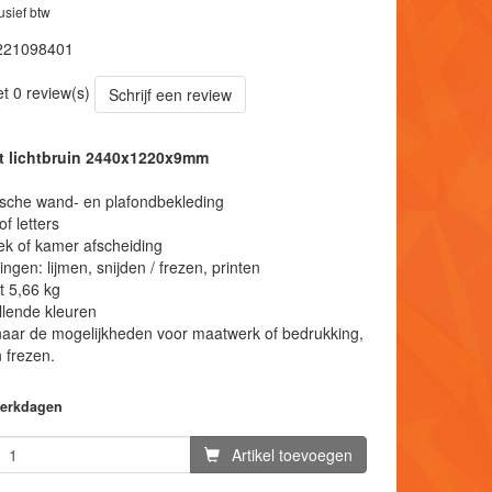
lusief btw
221098401
et 0 review(s)
Schrijf een review
at lichtbruin 2440x1220x9mm
sche wand- en plafondbekleding
of letters
k of kamer afscheiding
ngen: lijmen, snijden / frezen, printen
t 5,66 kg
llende kleuren
aar de mogelijkheden voor maatwerk of bedrukking,
 frezen.
 werkdagen
Artikel toevoegen