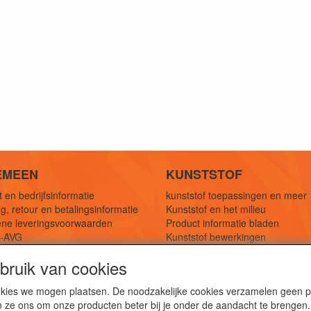
EMEEN
KUNSTSTOF
 en bedrijfsinformatie
kunststof toepassingen en meer
g, retour en betalingsinformatie
Kunststof en het milieu
ne leveringsvoorwaarden
Product informatie bladen
y-AVG
Kunststof bewerkingen
eferenties
1,5 mtr oplossingen
ruik van cookies
Kunststof soorten uitleg
cookies we mogen plaatsen. De noodzakelijke cookies verzamelen geen
n ze ons om onze producten beter bij je onder de aandacht te brengen.