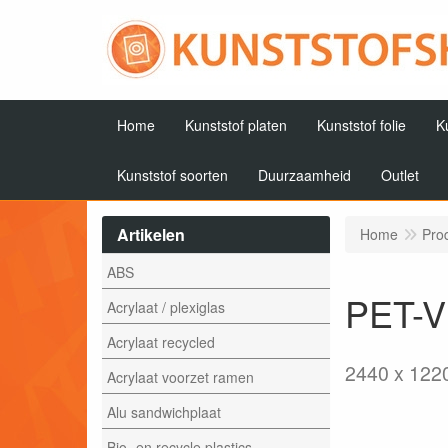
Home
Kunststof platen
Kunststof folie
K
Kunststof soorten
Duurzaamheid
Outlet
Artikelen
Home
Pro
ABS
PET-Vi
Acrylaat / plexiglas
Acrylaat recycled
2440 x 122
Acrylaat voorzet ramen
Alu sandwichplaat
Bio- en recycle plastics