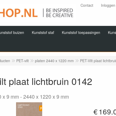
Contact
Inloggen
unststof buizen
Kunststof staf
Kunststof toepassingen
Kuns
ducten
PET-vilt
platen 2440 x 1220 mm
PET-Vilt plaat lichtbru
lt plaat lichtbruin 0142
0 x 9 mm
2440 x 1220 x 9 mm
€
169.