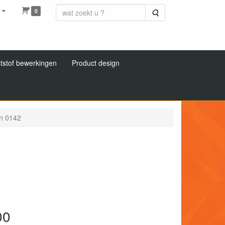
0
Zoeken
tstof bewerkingen
Product design
in 0142
00