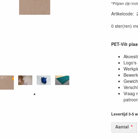
*Prijzen zijn inc
Artikelcode
:
0 ster(ren) m
PET-Vilt pla
Akoesti
Logo's 
Werkple
Bewerki
Gewich
Verschi
Vraag n
patroon
Levertijd 3-5
Aantal