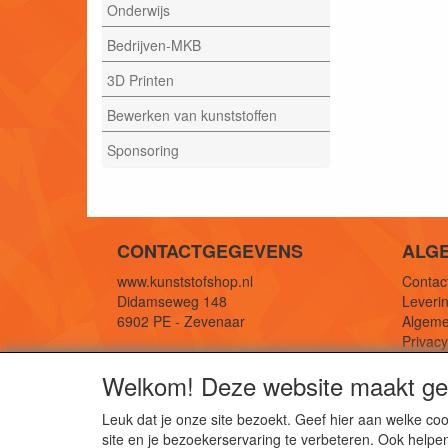
Onderwijs
Bedrijven-MKB
3D Printen
Bewerken van kunststoffen
Sponsoring
CONTACTGEGEVENS
ALG
www.kunststofshop.nl
Contact
Didamseweg 148
Leverin
6902 PE - Zevenaar
Algeme
Privac
E-mail: info@kunststofshop.nl
Links/r
Welkom! Deze website maakt geb
Telefoon: +31 (0) 316 241 994
Leuk dat je onze site bezoekt. Geef hier aan welke 
site en je bezoekerservaring te verbeteren. Ook helpe