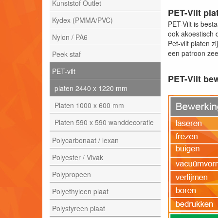
Kunststof Outlet
PET-Vilt pla
Kydex (PMMA/PVC)
PET-Vilt is bes
ook akoestisch 
Nylon / PA6
Pet-vilt platen 
een patroon zee
Peek staf
PET-vilt
PET-Vilt be
platen 2440 x 1220 mm
Platen 1000 x 600 mm
Platen 590 x 590 wanddecoratie
Polycarbonaat / lexan
Polyester / Vivak
Polypropeen
Polyethyleen plaat
Polystyreen plaat