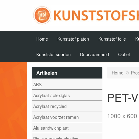
Home
Kunststof platen
Kunststof folie
K
Kunststof soorten
Duurzaamheid
Outlet
Artikelen
Home
Pro
ABS
PET-Vi
Acrylaat / plexiglas
Acrylaat recycled
1000 x 600
Acrylaat voorzet ramen
Alu sandwichplaat
Bio- en recycle plastics