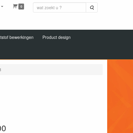
0
Zoeken
tstof bewerkingen
Product design
3
00