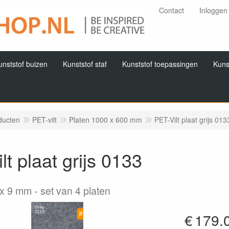
Contact
Inloggen
unststof buizen
Kunststof staf
Kunststof toepassingen
Kuns
ducten
PET-vilt
Platen 1000 x 600 mm
PET-Vilt plaat grijs 013
lt plaat grijs 0133
 x 9 mm
set van 4 platen
€
179.