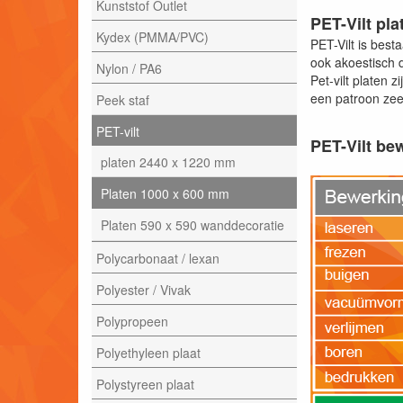
Kunststof Outlet
PET-Vilt pla
Kydex (PMMA/PVC)
PET-Vilt is bes
ook akoestisch 
Nylon / PA6
Pet-vilt platen 
een patroon zee
Peek staf
PET-vilt
PET-Vilt be
platen 2440 x 1220 mm
Platen 1000 x 600 mm
Platen 590 x 590 wanddecoratie
Polycarbonaat / lexan
Polyester / Vivak
Polypropeen
Polyethyleen plaat
Polystyreen plaat