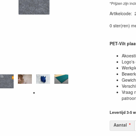
*Prijzen zijn inc
Artikelcode
:
0 ster(ren) m
PET-Vilt pla
Akoesti
Logo's 
Werkple
Bewerki
Gewich
Verschi
Vraag n
patroon
Levertijd 3-5
Aantal