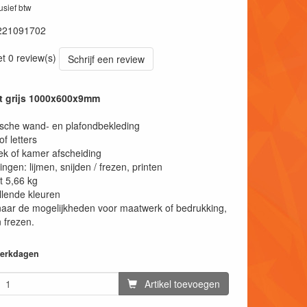
lusief btw
221091702
et 0 review(s)
Schrijf een review
at grijs 1000x600x9mm
sche wand- en plafondbekleding
of letters
k of kamer afscheiding
ngen: lijmen, snijden / frezen, printen
t 5,66 kg
llende kleuren
aar de mogelijkheden voor maatwerk of bedrukking,
 frezen.
 werkdagen
Artikel toevoegen