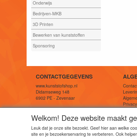
Onderwijs
Bedrijven-MKB
3D Printen
Bewerken van kunststoffen
Sponsoring
CONTACTGEGEVENS
ALG
www.kunststofshop.nl
Contact
Didamseweg 148
Leverin
6902 PE - Zevenaar
Algeme
Privac
E-mail: info@kunststofshop.nl
Links/r
Welkom! Deze website maakt geb
Telefoon: +31 (0) 316 241 994
Leuk dat je onze site bezoekt. Geef hier aan welke 
site en je bezoekerservaring te verbeteren. Ook helpe