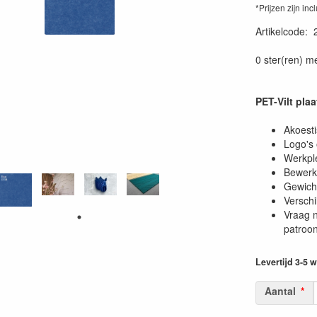
*Prijzen zijn inc
Artikelcode
:
0 ster(ren) m
PET-Vilt pl
Akoesti
Logo's 
Werkple
Bewerki
Gewich
Verschi
Vraag n
patroon
Levertijd 3-5
Aantal