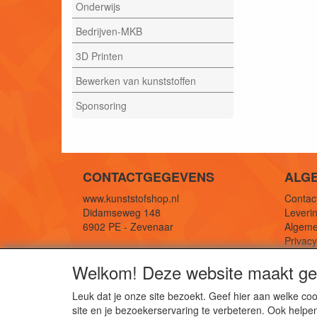
Onderwijs
Bedrijven-MKB
3D Printen
Bewerken van kunststoffen
Sponsoring
CONTACTGEGEVENS
ALG
www.kunststofshop.nl
Contact
Didamseweg 148
Leverin
6902 PE - Zevenaar
Algeme
Privac
E-mail: info@kunststofshop.nl
Links/r
Welkom! Deze website maakt geb
Telefoon: +31 (0) 316 241 994
Leuk dat je onze site bezoekt. Geef hier aan welke 
site en je bezoekerservaring te verbeteren. Ook helpe