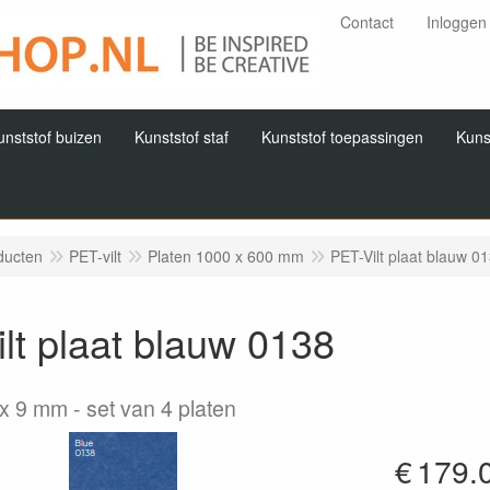
Contact
Inloggen
unststof buizen
Kunststof staf
Kunststof toepassingen
Kuns
ducten
PET-vilt
Platen 1000 x 600 mm
PET-Vilt plaat blauw 0
lt plaat blauw 0138
 x 9 mm
set van 4 platen
€
179.