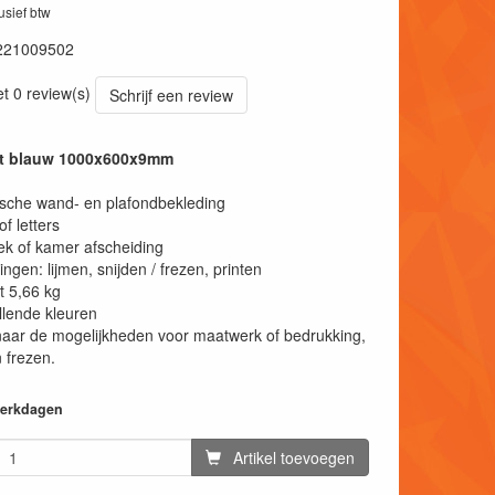
lusief btw
221009502
et 0 review(s)
Schrijf een review
aat blauw 1000x600x9mm
sche wand- en plafondbekleding
of letters
k of kamer afscheiding
ngen: lijmen, snijden / frezen, printen
t 5,66 kg
llende kleuren
aar de mogelijkheden voor maatwerk of bedrukking,
 frezen.
 werkdagen
Artikel toevoegen