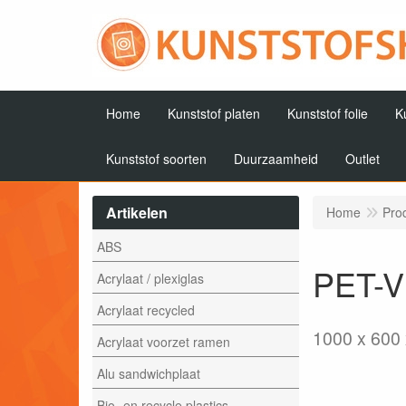
Home
Kunststof platen
Kunststof folie
K
Kunststof soorten
Duurzaamheid
Outlet
Artikelen
Home
Pro
ABS
PET-Vi
Acrylaat / plexiglas
Acrylaat recycled
1000 x 600
Acrylaat voorzet ramen
Alu sandwichplaat
Bio- en recycle plastics