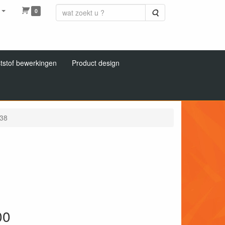
0
Zoeken
tstof bewerkingen
Product design
138
00