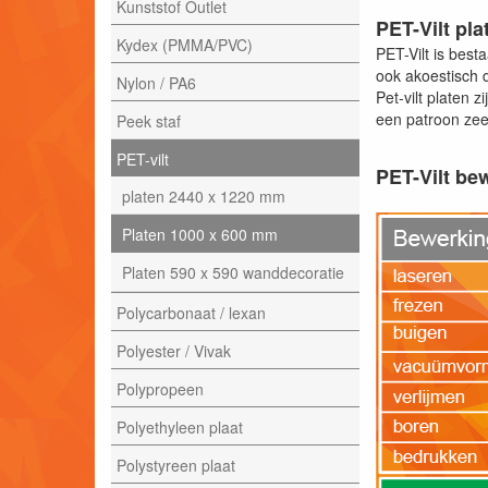
Kunststof Outlet
PET-Vilt pla
Kydex (PMMA/PVC)
PET-Vilt is bes
ook akoestisch 
Nylon / PA6
Pet-vilt platen 
een patroon zee
Peek staf
PET-vilt
PET-Vilt be
platen 2440 x 1220 mm
Platen 1000 x 600 mm
Platen 590 x 590 wanddecoratie
Polycarbonaat / lexan
Polyester / Vivak
Polypropeen
Polyethyleen plaat
Polystyreen plaat