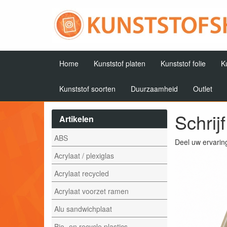
Home
Kunststof platen
Kunststof folie
K
Kunststof soorten
Duurzaamheid
Outlet
Schrij
Artikelen
ABS
Deel uw ervarin
Acrylaat / plexiglas
Acrylaat recycled
Acrylaat voorzet ramen
Alu sandwichplaat
Bio- en recycle plastics