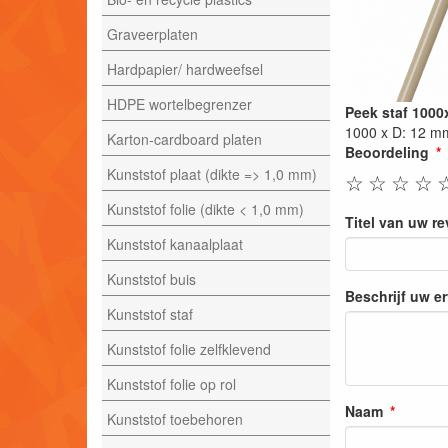
Graveerplaten
Hardpapier/ hardweefsel
HDPE wortelbegrenzer
Peek staf 100
1000 x D: 12 m
Karton-cardboard platen
Beoordeling
Kunststof plaat (dikte => 1,0 mm)
☆
☆
☆
☆
Kunststof folie (dikte < 1,0 mm)
Titel van uw r
Kunststof kanaalplaat
Kunststof buis
Beschrijf uw e
Kunststof staf
Kunststof folie zelfklevend
Kunststof folie op rol
Naam
Kunststof toebehoren