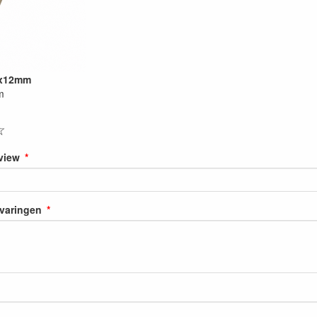
0x12mm
m
☆
eview
rvaringen