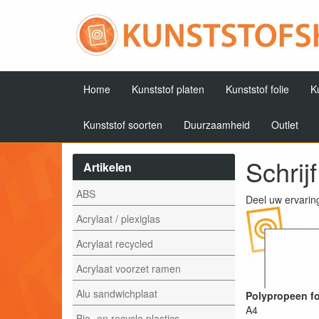
Home
Kunststof platen
Kunststof folie
K
Kunststof soorten
Duurzaamheid
Outlet
Schrij
Artikelen
ABS
Deel uw ervarin
Acrylaat / plexiglas
Acrylaat recycled
Acrylaat voorzet ramen
Alu sandwichplaat
Polypropeen fo
A4
Bio- en recycle plastics