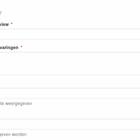
☆
eview
rvaringen
ite weergegeven
egeven worden