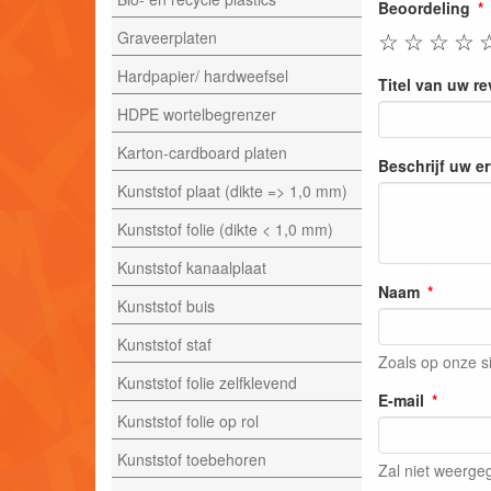
Beoordeling
☆
☆
☆
☆
Graveerplaten
Hardpapier/ hardweefsel
Titel van uw r
HDPE wortelbegrenzer
Karton-cardboard platen
Beschrijf uw e
Kunststof plaat (dikte => 1,0 mm)
Kunststof folie (dikte < 1,0 mm)
Kunststof kanaalplaat
Naam
Kunststof buis
Kunststof staf
Zoals op onze s
Kunststof folie zelfklevend
E-mail
Kunststof folie op rol
Kunststof toebehoren
Zal niet weerg